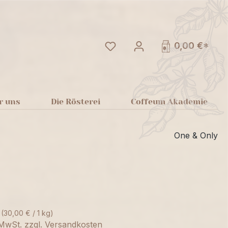
Du hast 0 Produkte auf dem
0,00 €*
r uns
Die Rösterei
Coffeum Akademie
One & Only
g
(30,00 € / 1 kg)
. MwSt. zzgl. Versandkosten