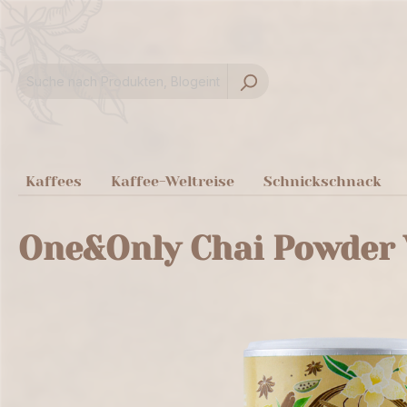
springen
Zur Hauptnavigation springen
Kaffees
Kaffee-Weltreise
Schnickschnack
One&Only Chai Powder V