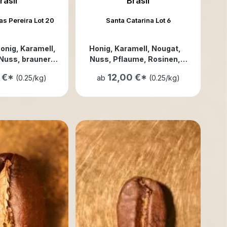
rasil
Brasil
s Pereira Lot 20
Santa Catarina Lot 6
Honig
, Karamell
,
Honig
, Karamell
, Nougat
,
 Nuss
, brauner
Nuss
, Pflaume
, Rosinen
,
le Beeren
, floral
Schokolade
, blumig
, dunkle
0 €*
12,00 €*
(0.25/kg)
ab
(0.25/kg)
Beeren
, floral
, tropische
Früchte