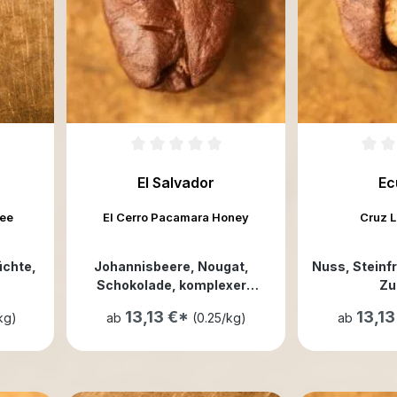
El Salvador
Ec
hee
El Cerro Pacamara Honey
Cruz 
rüchte
,
Johannisbeere
, Nougat
,
Nuss
, Steinf
Schokolade
, komplexer
Zu
Körper
13,13 €*
13,1
kg)
ab
(0.25/kg)
ab