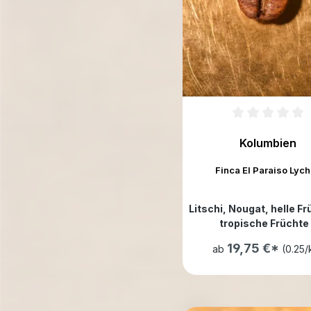
Kolumbien
Finca El Paraiso Lyc
Litschi
, Nougat
, helle F
tropische Früchte
19,75 €*
ab
(0.25/