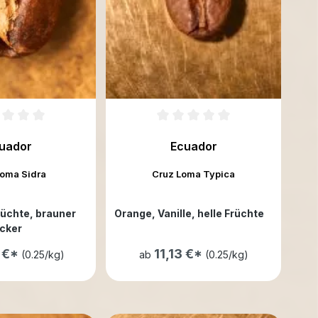
uador
Ecuador
Loma Sidra
Cruz Loma Typica
rüchte
, brauner
Orange
, Vanille
, helle Früchte
cker
3 €*
11,13 €*
(0.25/kg)
ab
(0.25/kg)