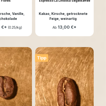
 Flores
Espresso La Lindosa Segelkaffee
Kirsche
, Vanille
,
Kakao
, Kirsche
, getrocknete
chokolade
Feige
, weinartig
0 €*
13,00 €*
(0.25/kg)
Ab
Tipp