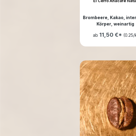
El Cerro Anacafe Natu
Brombeere
, Kakao
, inte
Körper
, weinartig
11,50 €*
ab
(0.25/