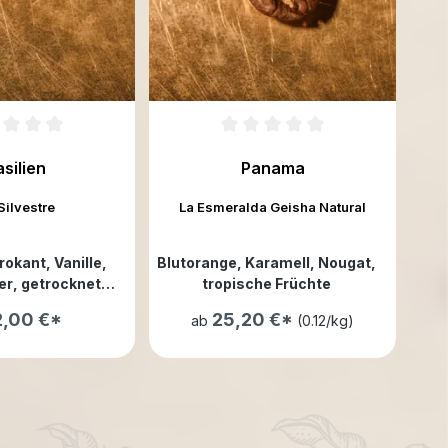
asilien
Panama
Silvestre
La Esmeralda Geisha Natural
rokant
, Vanille
,
Blutorange
, Karamell
, Nougat
,
er
, getrocknete
tropische Früchte
ikose
2,00 €*
25,20 €*
ab
(0.12/kg)