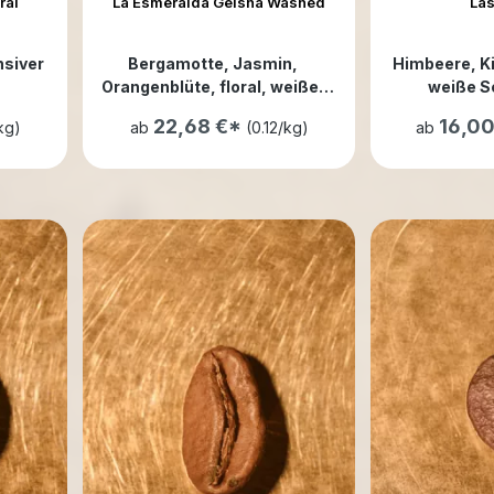
ral
La Esmeralda Geisha Washed
Las
nsiver
Bergamotte
, Jasmin
,
Himbeere
, 
Orangenblüte
, floral
, weißer
weiße S
Tee
22,68 €*
16,0
kg)
ab
(0.12/kg)
ab