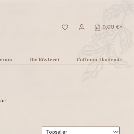
Du hast 0 Produkte auf dem
0,00 €*
r uns
Die Rösterei
Coffeum Akademie
dir.