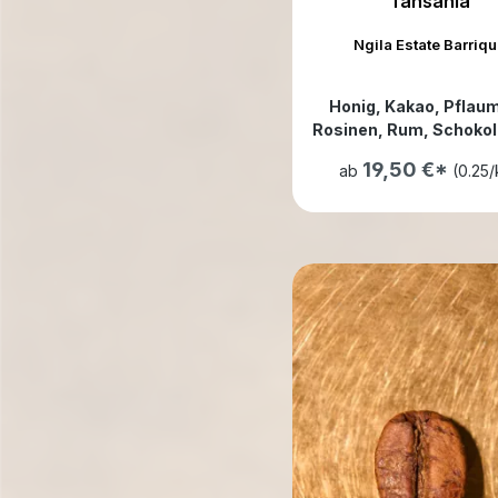
Tansania
Ngila Estate Barriq
Honig
, Kakao
, Pflau
Rosinen
, Rum
, Schoko
Vanille
, dunkle Früch
19,50 €*
ab
(0.25/
weinartig