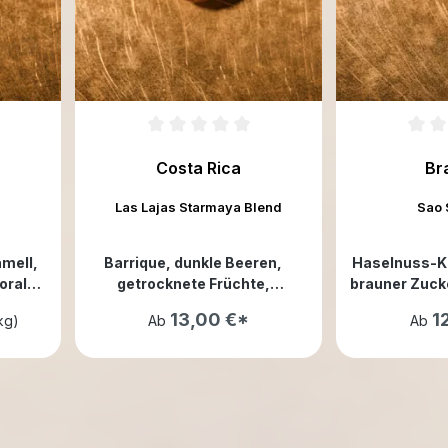
Costa Rica
Br
Las Lajas Starmaya Blend
Sao 
amell
,
Barrique
, dunkle Beeren
,
Haselnuss-K
loral
,
getrocknete Früchte
,
brauner Zuck
ig
weinartig
Apr
13,00 €*
1
/kg)
Ab
Ab