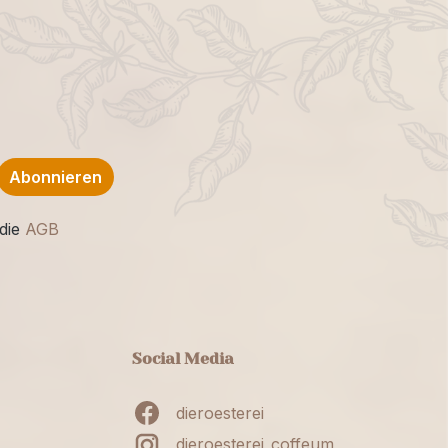
Abonnieren
die
AGB
Social Media
dieroesterei
dieroesterei_coffeum