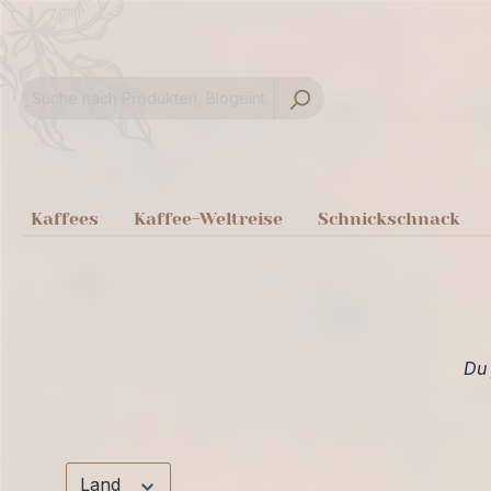
springen
Zur Hauptnavigation springen
Kaffees
Kaffee-Weltreise
Schnickschnack
Du 
Land