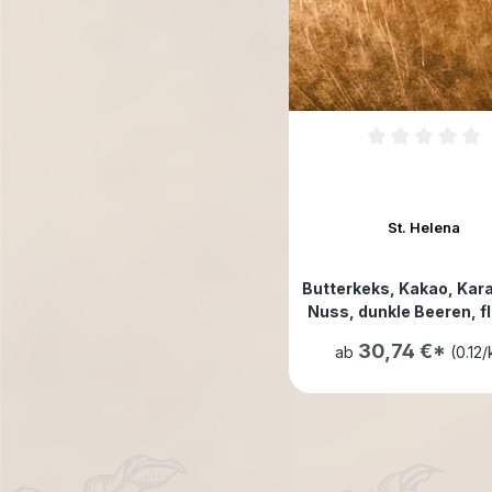
St. Helena
Butterkeks
, Kakao
, Kar
Nuss
, dunkle Beeren
, f
helle Früchte
, würz
30,74 €*
ab
(0.12