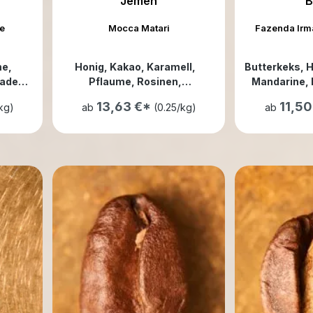
Jemen
B
ue
Mocca Matari
Fazenda Irma
me
,
Honig
, Kakao
, Karamell
,
Butterkeks
, 
lade
,
Pflaume
, Rosinen
,
Mandarine
,
te
,
Schokolade
, Schwarztee
,
Zucker
, dunk
13,63 €*
11,5
kg)
ab
(0.25/kg)
ab
dunkle Früchte
, weinartig
,
würzig