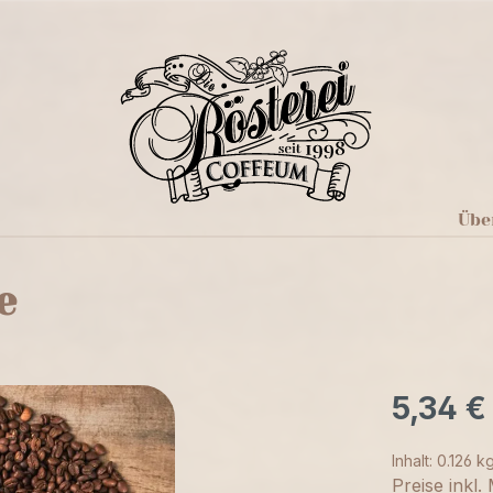
Übe
e
5,34 €
Inhalt:
0.126 k
Preise inkl