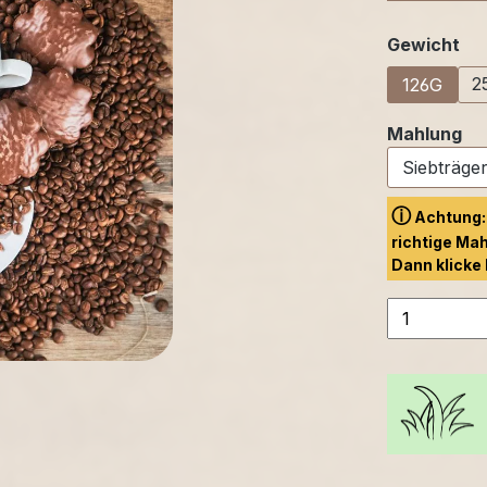
au
Gewicht
2
126G
au
Mahlung
ⓘ
Achtung: 
richtige Mah
Dann klicke