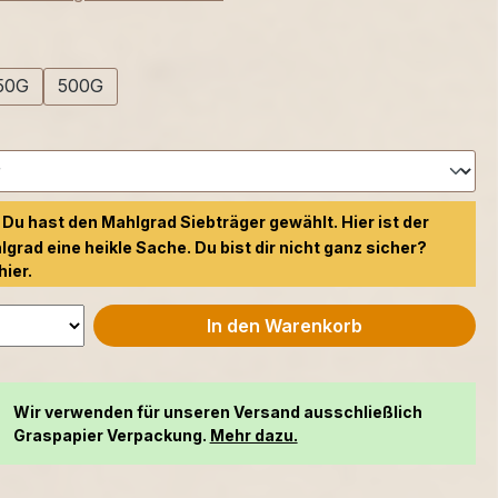
swählen
50G
500G
swählen
Du hast den Mahlgrad Siebträger gewählt. Hier ist der
lgrad eine heikle Sache. Du bist dir nicht ganz sicher?
hier.
In den Warenkorb
Wir verwenden für unseren Versand ausschließlich
Graspapier Verpackung.
Mehr dazu.