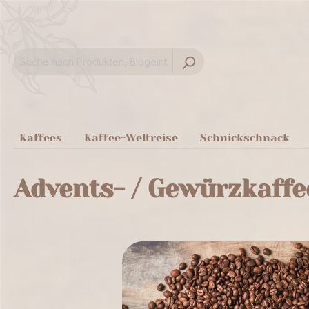
springen
Zur Hauptnavigation springen
Kaffees
Kaffee-Weltreise
Schnickschnack
Advents- / Gewürzkaffe