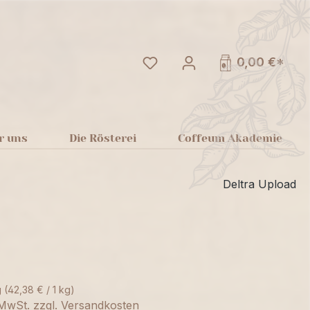
Du hast 0 Produkte auf dem
0,00 €*
r uns
Die Rösterei
Coffeum Akademie
Deltra Upload
g
(42,38 € / 1 kg)
. MwSt. zzgl. Versandkosten