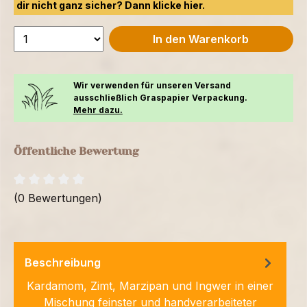
dir nicht ganz sicher? Dann klicke
hier.
In den Warenkorb
Wir verwenden für unseren Versand
ausschließlich Graspapier Verpackung.
Mehr dazu.
Öffentliche Bewertung
(0 Bewertungen)
Beschreibung
Kardamom, Zimt, Marzipan und Ingwer in einer
Mischung feinster und handverarbeiteter