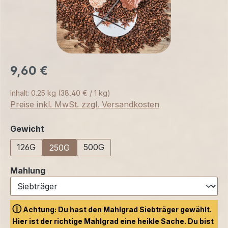
9,60 €
Inhalt:
0.25 kg
(38,40 € / 1 kg)
Preise inkl. MwSt. zzgl. Versandkosten
auswählen
Gewicht
126G
500G
250G
auswählen
Mahlung
ⓘ
Achtung: Du hast den Mahlgrad Siebträger gewählt.
Hier ist der richtige Mahlgrad eine heikle Sache. Du bist