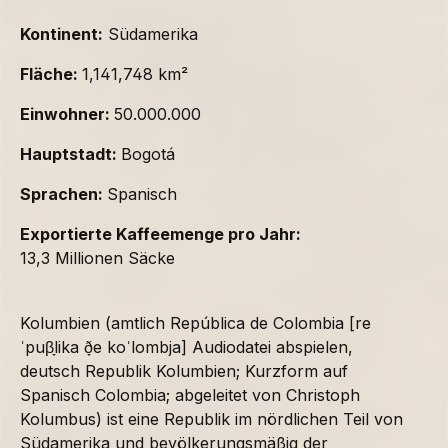
Kontinent:
Südamerika
Fläche:
1,141,748 km²
Einwohner:
50.000.000
Hauptstadt:
Bogotá
Sprachen:
Spanisch
Exportierte Kaffeemenge pro Jahr:
13,3 Millionen Säcke
Kolumbien (amtlich República de Colombia [re
ˈpuβ̞lika ð̞e koˈlombja] Audiodatei abspielen,
deutsch Republik Kolumbien; Kurzform auf
Spanisch Colombia; abgeleitet von Christoph
Kolumbus) ist eine Republik im nördlichen Teil von
Südamerika und bevölkerungsmäßig der