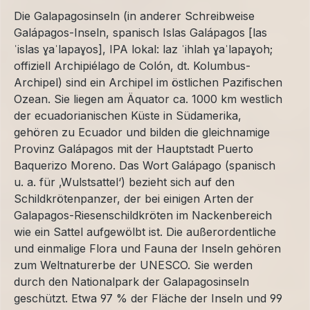
Die Galapagosinseln (in anderer Schreibweise
Galápagos-Inseln, spanisch Islas Galápagos [las
ˈislas ɣaˈlapaɣos], IPA lokal: laz ˈihlah ɣaˈlapaɣoh;
offiziell Archipiélago de Colón, dt. Kolumbus-
Archipel) sind ein Archipel im östlichen Pazifischen
Ozean. Sie liegen am Äquator ca. 1000 km westlich
der ecuadorianischen Küste in Südamerika,
gehören zu Ecuador und bilden die gleichnamige
Provinz Galápagos mit der Hauptstadt Puerto
Baquerizo Moreno. Das Wort Galápago (spanisch
u. a. für ‚Wulstsattel‘) bezieht sich auf den
Schildkrötenpanzer, der bei einigen Arten der
Galapagos-Riesenschildkröten im Nackenbereich
wie ein Sattel aufgewölbt ist. Die außerordentliche
und einmalige Flora und Fauna der Inseln gehören
zum Weltnaturerbe der UNESCO. Sie werden
durch den Nationalpark der Galapagosinseln
geschützt. Etwa 97 % der Fläche der Inseln und 99