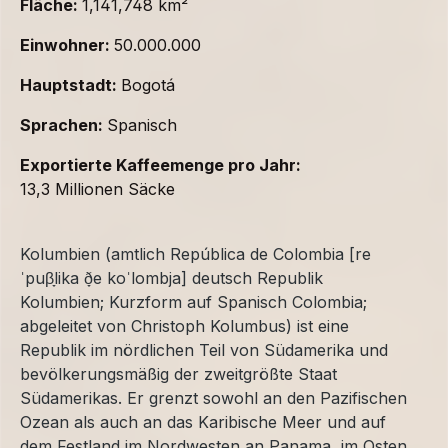
Fläche:
1,141,748 km²
Einwohner:
50.000.000
Hauptstadt:
Bogotá
Sprachen:
Spanisch
Exportierte Kaffeemenge pro Jahr:
13,3 Millionen Säcke
Kolumbien (amtlich República de Colombia [re
ˈpuβ̞lika ð̞e koˈlombja] deutsch Republik
Kolumbien; Kurzform auf Spanisch Colombia;
abgeleitet von Christoph Kolumbus) ist eine
Republik im nördlichen Teil von Südamerika und
bevölkerungsmäßig der zweitgrößte Staat
Südamerikas. Er grenzt sowohl an den Pazifischen
Ozean als auch an das Karibische Meer und auf
dem Festland im Nordwesten an Panama, im Osten