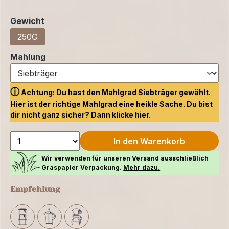
auswählen
Gewicht
250G
auswählen
Mahlung
ⓘ
Achtung: Du hast den Mahlgrad Siebträger gewählt.
Hier ist der richtige Mahlgrad eine heikle Sache. Du bist
dir nicht ganz sicher? Dann klicke
hier.
In den Warenkorb
Wir verwenden für unseren Versand ausschließlich
Graspapier Verpackung.
Mehr dazu.
Empfehlung