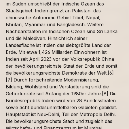
im Süden umschließt der Indische Ozean das
Staatsgebiet. Indien grenzt an Pakistan, das
chinesische Autonome Gebiet Tibet, Nepal,
Bhutan, Myanmar und Bangladesch. Weitere
Nachbarstaaten im Indischen Ozean sind Sri Lanka
und die Malediven. Hinsichtlich seiner
Landesfläche ist Indien das siebtgrößte Land der
Erde. Mit etwa 1,426 Milliarden Einwohnern ist
Indien seit April 2023 vor der Volksrepublik China
der bevölkerungsreichste Staat der Erde und somit
die bevölkerungsreichste Demokratie der Welt.[6]
[7] Durch fortschreitende Modernisierung,
Bildung, Wohlstand und Verstädterung sinkt die
Geburtenrate seit Anfang der 1980er Jahre.[8] Die
Bundesrepublik Indien wird von 28 Bundesstaaten
sowie acht bundesunmittelbaren Gebieten gebildet.
Hauptstadt ist Neu-Delhi, Teil der Metropole Delhi.
Die bevölkerungsreichste Stadt und zugleich das
Wirtschafts- und Finanzzentrum ist Mumbai.