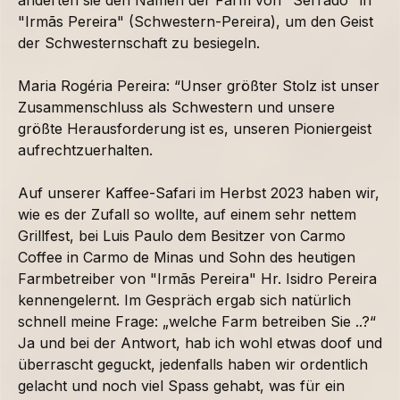
änderten sie den Namen der Farm von "Serrado" in
"Irmãs Pereira" (Schwestern-Pereira), um den Geist
der Schwesternschaft zu besiegeln.
Maria Rogéria Pereira: “Unser größter Stolz ist unser
Zusammenschluss als Schwestern und unsere
größte Herausforderung ist es, unseren Pioniergeist
aufrechtzuerhalten.
Auf unserer Kaffee-Safari im Herbst 2023 haben wir,
wie es der Zufall so wollte, auf einem sehr nettem
Grillfest, bei Luis Paulo dem Besitzer von Carmo
Coffee in Carmo de Minas und Sohn des heutigen
Farmbetreiber von "Irmãs Pereira" Hr. Isidro Pereira
kennengelernt. Im Gespräch ergab sich natürlich
schnell meine Frage: „welche Farm betreiben Sie ..?“
Ja und bei der Antwort, hab ich wohl etwas doof und
überrascht geguckt, jedenfalls haben wir ordentlich
gelacht und noch viel Spass gehabt, was für ein