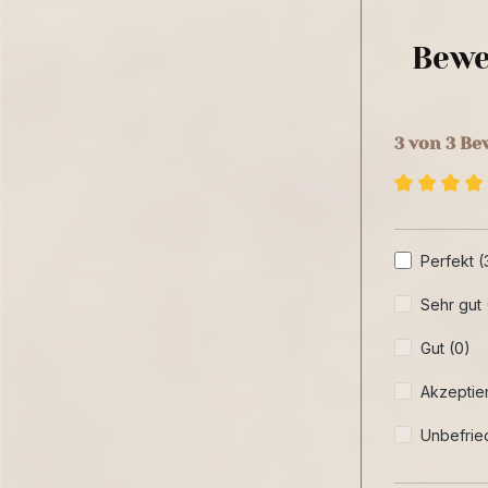
Bewe
3 von 3 B
Perfekt (
Sehr gut 
Gut (0)
Akzeptier
Unbefrie