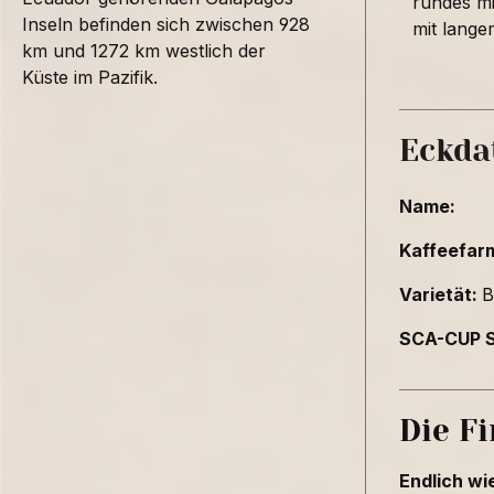
rundes mi
Inseln befinden sich zwischen 928
mit lang
km und 1272 km westlich der
Küste im Pazifik.
Eckda
Name:
Kaffeefar
Varietät:
B
SCA-CUP S
Die F
Endlich wi