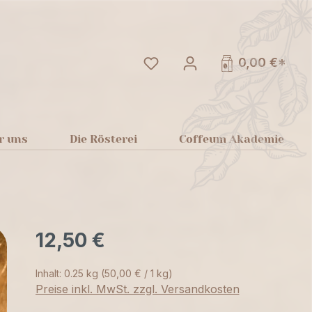
Du hast 0 Produkte auf dem
0,00 €*
r uns
Die Rösterei
Coffeum Akademie
12,50 €
Inhalt:
0.25 kg
(50,00 € / 1 kg)
Preise inkl. MwSt. zzgl. Versandkosten