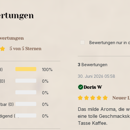
rtungen
ewertungen
Bewertungen nur in d
5 von 5 Sternen
3
Bewertungen
3)
100%
30. Juni 2026 05:58
(0)
0%
Doris W
0%
Neuer L
bar (0)
0%
Das milde Aroma, die 
eine tolle Geschmacksk
digend (0)
0%
Tasse Kaffee.