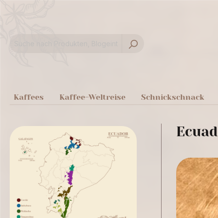
springen
Zur Hauptnavigation springen
Kaffees
Kaffee-Weltreise
Schnickschnack
Ecuad