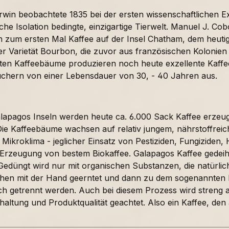
win beobachtete 1835 bei der ersten wissenschaftlichen Exp
che Isolation bedingte, einzigartige Tierwelt. Manuel J. C
zum ersten Mal Kaffee auf der Insel Chatham, dem heutige
er Varietät Bourbon, die zuvor aus französischen Kolonie
ten Kaffeebäume produzieren noch heute exzellente Kaff
uchern von einer Lebensdauer von 30, - 40 Jahren aus.
lapagos Inseln werden heute ca. 6.000 Sack Kaffee erzeug
ie Kaffeebäume wachsen auf relativ jungem, nährstoffreic
e Mikroklima - jeglicher Einsatz von Pestiziden, Fungiziden
e Erzeugung von bestem Biokaffee. Galapagos Kaffee gede
Gedüngt wird nur mit organischen Substanzen, die natürlich
chen mit der Hand geerntet und dann zu dem sogenannten
sch getrennt werden. Auch bei diesem Prozess wird streng
altung und Produktqualität geachtet. Also ein Kaffee, den 