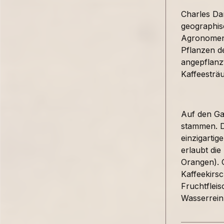
Charles Dar
geographis
Agronomen 
Pflanzen d
angepflanz
Kaffeesträ
Auf den Ga
stammen. D
einzigartig
erlaubt di
Orangen). 
Kaffeekirs
Fruchtflei
Wasserreinh