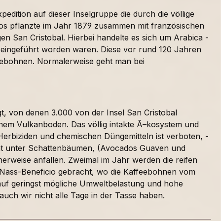
edition auf dieser Inselgruppe die durch die völlige
obos pflanzte im Jahr 1879 zusammen mit französischen
n San Cristobal. Hierbei handelte es sich um Arabica -
n eingeführt worden waren. Diese vor rund 120 Jahren
eebohnen. Normalerweise geht man bei
t, von denen 3.000 von der Insel San Cristobal
hem Vulkanboden. Das völlig intakte Ã–kosystem und
, Herbiziden und chemischen Düngemitteln ist verboten, -
iht unter Schattenbäumen, (Avocados Guaven und
erweise anfallen. Zweimal im Jahr werden die reifen
 Nass-Beneficio gebracht, wo die Kaffeebohnen vom
 auf geringst mögliche Umweltbelastung und hohe
auch wir nicht alle Tage in der Tasse haben.