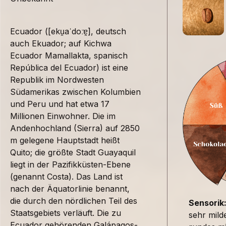
Ecuador ([eku̯aˈdoːɐ̯], deutsch
auch Ekuador; auf Kichwa
Ecuador Mamallakta, spanisch
República del Ecuador) ist eine
Republik im Nordwesten
Südamerikas zwischen Kolumbien
und Peru und hat etwa 17
Millionen Einwohner. Die im
Andenhochland (Sierra) auf 2850
m gelegene Hauptstadt heißt
Quito; die größte Stadt Guayaquil
liegt in der Pazifikküsten-Ebene
(genannt Costa). Das Land ist
nach der Äquatorlinie benannt,
die durch den nördlichen Teil des
Sensorik
Staatsgebiets verläuft. Die zu
sehr mild
Ecuador gehörenden Galápagos-