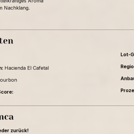
ttelkräftiges Aroma
em Nachklang.
ten
Lot-G
Regio
m:
Hacienda El Cafetal
Anba
ourbon
Proz
core:
inca
eder zurück!