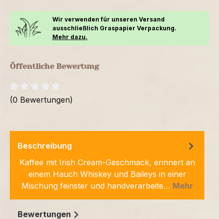
Wir verwenden für unseren Versand
ausschließlich Graspapier Verpackung.
Mehr dazu.
Öffentliche Bewertung
(0 Bewertungen)
Beschreibung
Kaffee mit Irish Cream-Geschmack, erinnert an
einem Hauch Whiskey und Baileys in einer
Mischung feinster und handverarbeite…
Mehr
Bewertungen