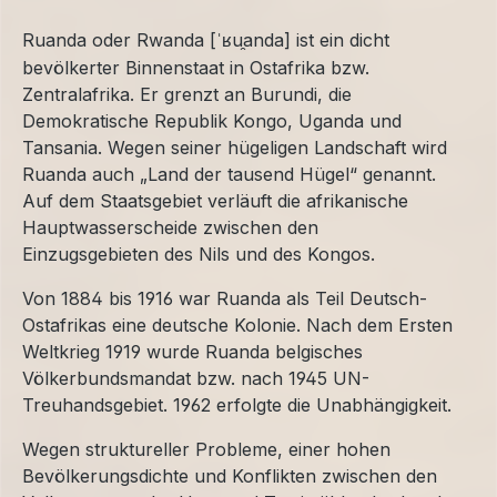
Ruanda oder Rwanda [
u
anda] ist ein dicht
ˈʁ
bev
ö
lkerter Binnenstaat in Ostafrika bzw.
Zentralafrika. Er grenzt an Burundi, die
Demokratische Republik Kongo, Uganda und
Tansania. Wegen seiner h
ü
geligen Landschaft wird
Ruanda auch
„
Land der tausend H
ü
gel
“
genannt.
Auf dem Staatsgebiet verl
ä
uft die afrikanische
Hauptwasserscheide zwischen den
Einzugsgebieten des Nils und des Kongos.
Von 1884 bis 1916 war Ruanda als Teil Deutsch-
Ostafrikas eine deutsche Kolonie. Nach dem Ersten
Weltkrieg 1919 wurde Ruanda belgisches
Völkerbundsmandat bzw. nach 1945 UN-
Treuhandsgebiet. 1962 erfolgte die Unabhängigkeit.
Wegen struktureller Probleme, einer hohen
Bevölkerungsdichte und Konflikten zwischen den