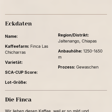
Eckdaten
Region/Distrikt:
Name:
Jaltenango, Chiapas
Kaffeefarm:
Finca Las
Anbauhöhe:
1250-1650
Chicharras
m
Varietät:
Prozess:
Gewaschen
SCA-CUP Score:
Lot-Größe:
Die Finca
Wir lieben diesen Kaffee, weil er so mild und