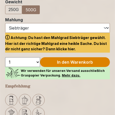
auswählen
Gewicht
250G
500G
auswählen
Mahlung
ⓘ
Achtung: Du hast den Mahlgrad Siebträger gewählt.
Hier ist der richtige Mahlgrad eine heikle Sache. Du bist
dir nicht ganz sicher? Dann klicke
hier.
In den Warenkorb
Wir verwenden für unseren Versand ausschließlich
Graspapier Verpackung.
Mehr dazu.
Empfehlung