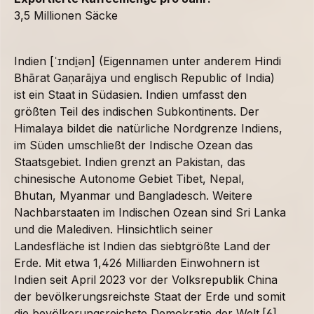
3,5 Millionen Säcke
Indien [ˈɪndi̯ən] (Eigennamen unter anderem Hindi
Bhārat Gaṇarājya und englisch Republic of India)
ist ein Staat in Südasien. Indien umfasst den
größten Teil des indischen Subkontinents. Der
Himalaya bildet die natürliche Nordgrenze Indiens,
im Süden umschließt der Indische Ozean das
Staatsgebiet. Indien grenzt an Pakistan, das
chinesische Autonome Gebiet Tibet, Nepal,
Bhutan, Myanmar und Bangladesch. Weitere
Nachbarstaaten im Indischen Ozean sind Sri Lanka
und die Malediven. Hinsichtlich seiner
Landesfläche ist Indien das siebtgrößte Land der
Erde. Mit etwa 1,426 Milliarden Einwohnern ist
Indien seit April 2023 vor der Volksrepublik China
der bevölkerungsreichste Staat der Erde und somit
die bevölkerungsreichste Demokratie der Welt.[6]