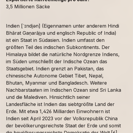
3,5 Millionen Säcke
Indien [ˈɪndi̯ən] (Eigennamen unter anderem Hindi
Bhārat Gaṇarājya und englisch Republic of India)
ist ein Staat in Südasien. Indien umfasst den
größten Teil des indischen Subkontinents. Der
Himalaya bildet die natürliche Nordgrenze Indiens,
im Süden umschließt der Indische Ozean das
Staatsgebiet. Indien grenzt an Pakistan, das
chinesische Autonome Gebiet Tibet, Nepal,
Bhutan, Myanmar und Bangladesch. Weitere
Nachbarstaaten im Indischen Ozean sind Sri Lanka
und die Malediven. Hinsichtlich seiner
Landesfläche ist Indien das siebtgrößte Land der
Erde. Mit etwa 1,426 Milliarden Einwohnern ist
Indien seit April 2023 vor der Volksrepublik China
der bevölkerungsreichste Staat der Erde und somit
die bevölkerungsreichste Demokratie der Welt.[6]