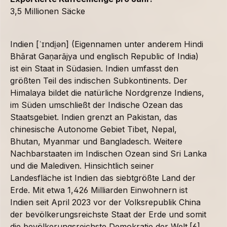
3,5 Millionen Säcke
Indien [ˈɪndi̯ən] (Eigennamen unter anderem Hindi
Bhārat Gaṇarājya und englisch Republic of India)
ist ein Staat in Südasien. Indien umfasst den
größten Teil des indischen Subkontinents. Der
Himalaya bildet die natürliche Nordgrenze Indiens,
im Süden umschließt der Indische Ozean das
Staatsgebiet. Indien grenzt an Pakistan, das
chinesische Autonome Gebiet Tibet, Nepal,
Bhutan, Myanmar und Bangladesch. Weitere
Nachbarstaaten im Indischen Ozean sind Sri Lanka
und die Malediven. Hinsichtlich seiner
Landesfläche ist Indien das siebtgrößte Land der
Erde. Mit etwa 1,426 Milliarden Einwohnern ist
Indien seit April 2023 vor der Volksrepublik China
der bevölkerungsreichste Staat der Erde und somit
die bevölkerungsreichste Demokratie der Welt.[6]