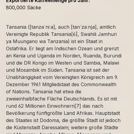
Exportierte Kaffeemenge pro Jahr:
800,000 Säcke
Tansania ([tanzaˈniːa], auch [tanˈzaːni̯a], amtlich
Vereinigte Republik Tansania[6], Swahili Jamhuri
ya Muungano wa Tanzania) ist ein Staat in
Ostafrika. Er liegt am Indischen Ozean und grenzt
an Kenia und Uganda im Norden, Ruanda, Burundi
und die DR Kongo im Westen und Sambia, Malawi
und Mosambik im Süden. Tansania ist seit der
Unabhängigkeit vom Vereinigten Königreich am 9.
Dezember 1961 Mitgliedstaat des Commonwealth
of Nations. Tansania hat etwa die
zweieinhalbfache Fläche Deutschlands. Es ist mit
rund 62 Millionen Einwohnern[7] das nach
Bevölkerung fünftgrößte Land Afrikas. Hauptstadt
des Staates ist Dodoma, die größte Stadt ist jedoch
die Küstenstadt Daressalam; weitere große Städte