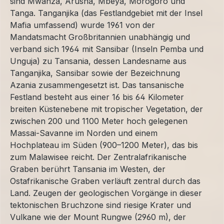
sind Mwanza, Arusha, Mbeya, Morogoro und
Tanga. Tanganjika (das Festlandgebiet mit der Insel
Mafia umfassend) wurde 1961 von der
Mandatsmacht Großbritannien unabhängig und
verband sich 1964 mit Sansibar (Inseln Pemba und
Unguja) zu Tansania, dessen Landesname aus
Tanganjika, Sansibar sowie der Bezeichnung
Azania zusammengesetzt ist. Das tansanische
Festland besteht aus einer 16 bis 64 Kilometer
breiten Küstenebene mit tropischer Vegetation, der
zwischen 200 und 1100 Meter hoch gelegenen
Massai-Savanne im Norden und einem
Hochplateau im Süden (900–1200 Meter), das bis
zum Malawisee reicht. Der Zentralafrikanische
Graben berührt Tansania im Westen, der
Ostafrikanische Graben verläuft zentral durch das
Land. Zeugen der geologischen Vorgänge in dieser
tektonischen Bruchzone sind riesige Krater und
Vulkane wie der Mount Rungwe (2960 m), der