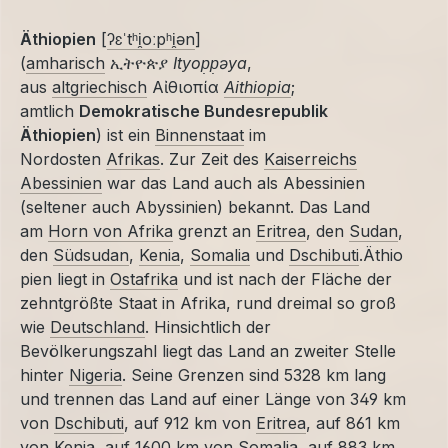
Äthiopien
[
ʔɛˈtʰi̯oːpʰi̯ən
]
(
amharisch
ኢትዮጵያ
Ityop̣p̣əya
,
aus
altgriechisch
Αἰθιοπία
Aithiopia
;
amtlich
Demokratische Bundesrepublik
Äthiopien
) ist ein
Binnenstaat
im
Nordosten
Afrikas
. Zur Zeit des
Kaiserreichs
Abessinien
war das Land auch als Abessinien
(seltener auch Abyssinien) bekannt. Das Land
am
Horn von Afrika
grenzt an
Eritrea
, den
Sudan
,
den
Südsudan
,
Kenia
,
Somalia
und
Dschibuti
.Äthio
pien liegt in
Ostafrika
und ist nach der Fläche der
zehntgrößte Staat in Afrika, rund dreimal so groß
wie
Deutschland
. Hinsichtlich der
Bevölkerungszahl liegt das Land an zweiter Stelle
hinter
Nigeria
. Seine Grenzen sind 5328 km lang
und trennen das Land auf einer Länge von 349 km
von
Dschibuti
, auf 912 km von
Eritrea
, auf 861 km
von
Kenia
, auf 1600 km von
Somalia
, auf 883 km