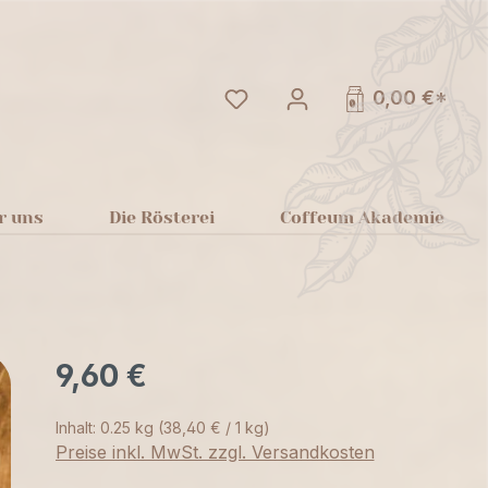
Du hast 0 Produkte auf dem
0,00 €*
r uns
Die Rösterei
Coffeum Akademie
9,60 €
Inhalt:
0.25 kg
(38,40 € / 1 kg)
Preise inkl. MwSt. zzgl. Versandkosten