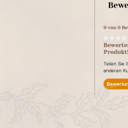
Bewe
0 von 0 B
Bewerten
Produkt
Teilen Sie 
anderen K
Bewertun