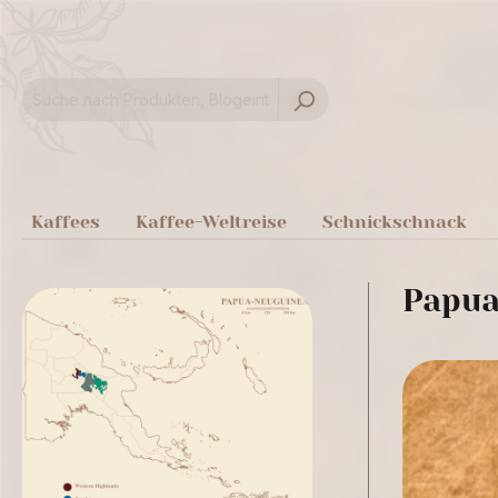
springen
Zur Hauptnavigation springen
Kaffees
Kaffee-Weltreise
Schnickschnack
Papua