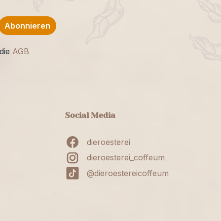
Abonnieren
die
AGB
Social Media
dieroesterei
dieroesterei_coffeum
@dieroestereicoffeum