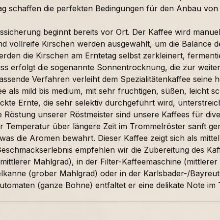
ag schaffen die perfekten Bedingungen für den Anbau von 
tssicherung beginnt bereits vor Ort. Der Kaffee wird manuell
nd vollreife Kirschen werden ausgewählt, um die Balance d
rden die Kirschen am Erntetag selbst zerkleinert, ferment
ss erfolgt die sogenannte Sonnentrocknung, die zur weite
ssende Verfahren verleiht dem Spezialitätenkaffee seine h
ee als mild bis medium, mit sehr fruchtigen, süßen, leicht
kte Ernte, die sehr selektiv durchgeführt wird, unterstreich
ge Röstung unserer Röstmeister sind unsere Kaffees für di
er Temperatur über längere Zeit im Trommelröster sanft ge
was die Aromen bewahrt. Dieser Kaffee zeigt sich als mitte
Geschmackserlebnis empfehlen wir die Zubereitung des Kaffe
(mittlerer Mahlgrad), in der Filter-Kaffeemaschine (mittler
lkanne (grober Mahlgrad) oder in der Karlsbader-/Bayreu
utomaten (ganze Bohne) entfaltet er eine delikate Note im 