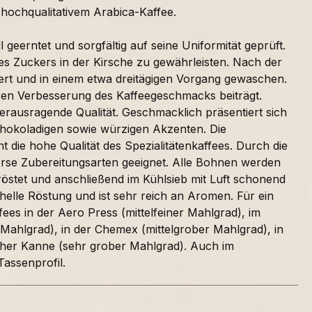
hochqualitativem Arabica-Kaffee.
 geerntet und sorgfältig auf seine Uniformität geprüft.
es Zuckers in der Kirsche zu gewährleisten. Nach der
iert und in einem etwa dreitägigen Vorgang gewaschen.
ren Verbesserung des Kaffeegeschmacks beiträgt.
erausragende Qualität. Geschmacklich präsentiert sich
 schokoladigen sowie würzigen Akzenten. Die
t die hohe Qualität des Spezialitätenkaffees. Durch die
verse Zubereitungsarten geeignet. Alle Bohnen werden
röstet und anschließend im Kühlsieb mit Luft schonend
lhelle Röstung und ist sehr reich an Aromen. Für ein
es in der Aero Press (mittelfeiner Mahlgrad), im
er Mahlgrad), in der Chemex (mittelgrober Mahlgrad), in
ther Kanne (sehr grober Mahlgrad). Auch im
Tassenprofil.