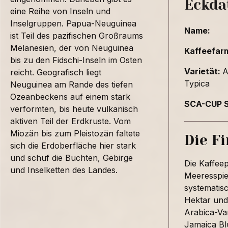
Eckda
eine Reihe von Inseln und
Inselgruppen. Papua-Neuguinea
Name:
ist Teil des pazifischen Großraums
Melanesien, der von Neuguinea
Kaffeefar
bis zu den Fidschi-Inseln im Osten
Varietät:
A
reicht. Geografisch liegt
Typica
Neuguinea am Rande des tiefen
Ozeanbeckens auf einem stark
SCA-CUP S
verformten, bis heute vulkanisch
aktiven Teil der Erdkruste. Vom
Miozän bis zum Pleistozän faltete
Die F
sich die Erdoberfläche hier stark
und schuf die Buchten, Gebirge
Die Kaffee
und Inselketten des Landes.
Meeresspieg
systematisc
Hektar und
Arabica-Va
Jamaica Bl