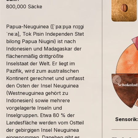
800,000 Säcke
Papua-Neuguinea ([ˈpaːpu̯a nɔɪ̯gi
ˈneːa], Tok Pisin Independen Stet
bilong Papua Niugini) ist nach
Indonesien und Madagaskar der
flächenmäßig drittgrößte
Inselstaat der Welt. Er liegt im
Pazifik, wird zum australischen
Kontinent gerechnet und umfasst
den Osten der Insel Neuguinea
(Westneuguinea gehört zu
Indonesien) sowie mehrere
vorgelagerte Inseln und
Inselgruppen. Etwa 80 % der
Sensorik
Landesfläche werden vom Ostteil
der gebirgigen Insel Neuguinea
eingenommen. Daneben gibt es