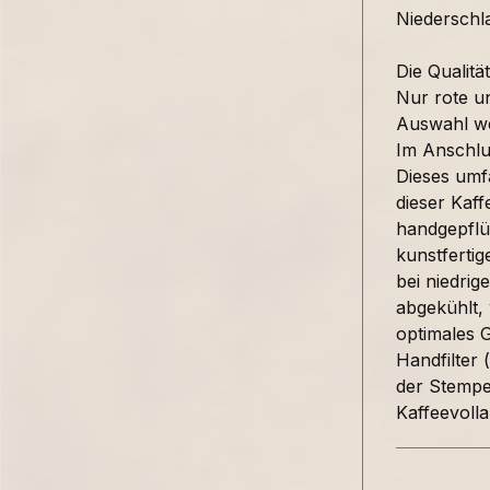
Niederschl
Die Qualitä
Nur rote u
Auswahl we
Im Anschlu
Dieses umfa
dieser Kaff
handgepflüc
kunstferti
bei niedrig
abgekühlt, 
optimales 
Handfilter 
der Stempe
Kaffeevolla