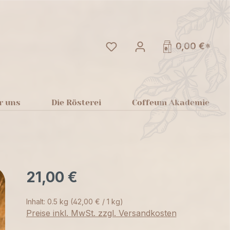
Du hast 0 Produkte auf dem
0,00 €*
r uns
Die Rösterei
Coffeum Akademie
21,00 €
Inhalt:
0.5 kg
(42,00 € / 1 kg)
Preise inkl. MwSt. zzgl. Versandkosten