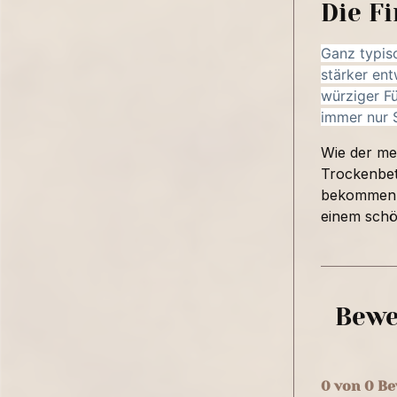
Die F
Ganz typisc
stärker ent
würziger Fü
immer nur 
Wie der me
Trockenbett
bekommen e
einem schö
Bewe
0 von 0 B