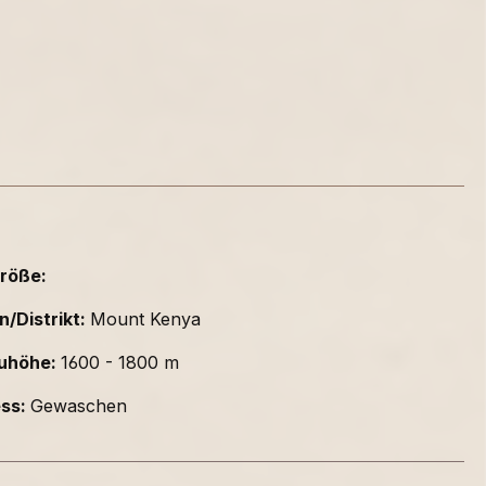
röße:
n/Distrikt:
Mount Kenya
uhöhe:
1600 - 1800 m
ess:
Gewaschen