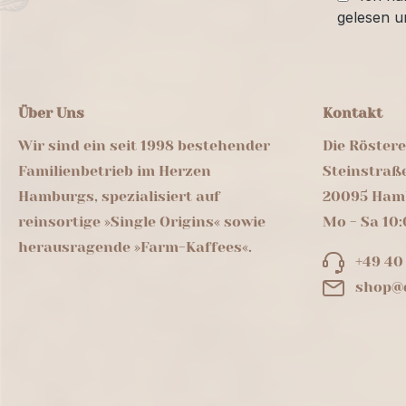
gelesen u
Über Uns
Kontakt
Wir sind ein seit 1998 bestehender
Die Röster
Familienbetrieb im Herzen
Steinstraß
Hamburgs, spezialisiert auf
20095 Ham
reinsortige »Single Origins« sowie
Mo - Sa 10:
herausragende »Farm-Kaffees«.
+49 40
shop@d