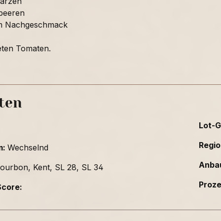
arzen
beeren
m Nachgeschmack
eten Tomaten.
ten
Lot-G
Regio
m:
Wechselnd
Anba
ourbon, Kent, SL 28, SL 34
Proz
core: