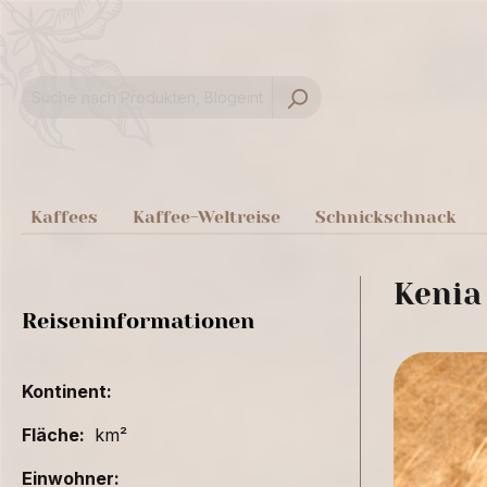
springen
Zur Hauptnavigation springen
Kaffees
Kaffee-Weltreise
Schnickschnack
Kenia
Reiseninformationen
Kontinent:
Fläche:
km²
Einwohner: