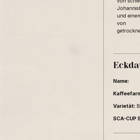
von schw
Johannis
und eine
von
getrockn
Eckda
Name:
Kaffeefar
Varietät:
B
SCA-CUP S