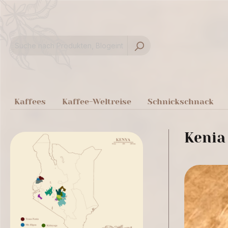
springen
Zur Hauptnavigation springen
Kaffees
Kaffee-Weltreise
Schnickschnack
Kenia