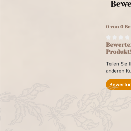
Bewe
0 von 0 B
Bewerten
Produkt
Teilen Sie 
anderen K
Bewertun