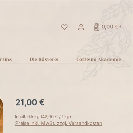
Du hast 0 Produkte auf dem
0,00 €*
r uns
Die Rösterei
Coffeum Akademie
21,00 €
Inhalt:
0.5 kg
(42,00 € / 1 kg)
Preise inkl. MwSt. zzgl. Versandkosten