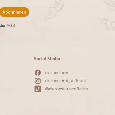
Abonnieren
die
AGB
Social Media
dieroesterei
dieroesterei_coffeum
@dieroestereicoffeum