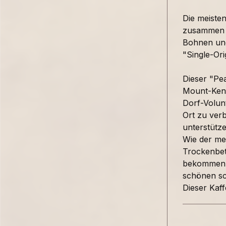
Die meiste
zusammen u
Bohnen und 
"Single-Or
Dieser "Pe
Mount-Keny
Dorf-Volun
Ort zu verb
unterstütz
Wie der me
Trockenbett
bekommen e
schönen sc
Dieser Kaff