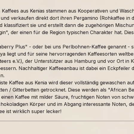
n Kaffees aus Kenias stammen aus Kooperativen und Wasc
nd verkaufen direkt dort ihren Pergamino (Rohkaffee in de
klassifiziert sie und erstellt dann die zugehörigen Mischu
igin", der einen für die Region typischen Charakter hat. D
aberry Plus" - oder bei uns Perlbohnen-Kaffee genannt - 
a liegt und für seine hervorragenden Kaffeesorten weltber
teers e.V.), der Unterstützer aus Hamburg und vor Ort in K
essern. Nachhaltiger Kaffeeanbau ist dabei ein Eckpfeiler 
en.
iste Kaffee aus Kenia wird dieser vollständig gewaschen au
en / Gitterbetten getrocknet. Diese werden als "African B
inen Kaffee mit milder Säure, fruchtigen Noten von sch
hokoladigen Körper und im Abgang interessante Noten, di
ee ist wirklich super lecker!