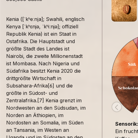
Kenia ([ˈkʰeːni̯a]; Swahili, englisch
Kenya [ˈkʰɛnjə, ˈkʰiːnjə]; offiziell
Republik Kenia) ist ein Staat in
Ostafrika. Die Hauptstadt und
größte Stadt des Landes ist
Nairobi, die zweite Millionenstadt
ist Mombasa. Nach Nigeria und
Südafrika besitzt Kenia 2020 die
drittgrößte Wirtschaft in
Subsahara-Afrika[6] und die
größte in Südost- und
Zentralafrika.[7] Kenia grenzt im
Nordwesten an den Südsudan, im
Norden an Äthiopien, im
Nordosten an Somalia, im Süden
Sensorik
an Tansania, im Westen an
Ein fruch
Uganda und im Südosten an den