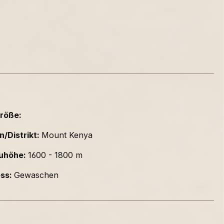
röße:
n/Distrikt:
Mount Kenya
uhöhe:
1600 - 1800 m
ess:
Gewaschen