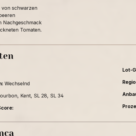
n von schwarzen
beeren
m Nachgeschmack
ockneten Tomaten.
ten
Lot-G
Regio
m:
Wechselnd
Anba
ourbon, Kent, SL 28, SL 34
Proz
core:
inca