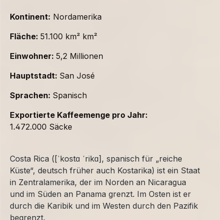
Kontinent:
Nordamerika
Fläche:
51.100 km² km²
Einwohner:
5,2 Millionen
Hauptstadt:
San José
Sprachen:
Spanisch
Exportierte Kaffeemenge pro Jahr:
1.472.000 Säcke
Costa Rica ([ˈkostɑ ˈrikɑ], spanisch für „reiche
Küste“, deutsch früher auch Kostarika) ist ein Staat
in Zentralamerika, der im Norden an Nicaragua
und im Süden an Panama grenzt. Im Osten ist er
durch die Karibik und im Westen durch den Pazifik
begrenzt.