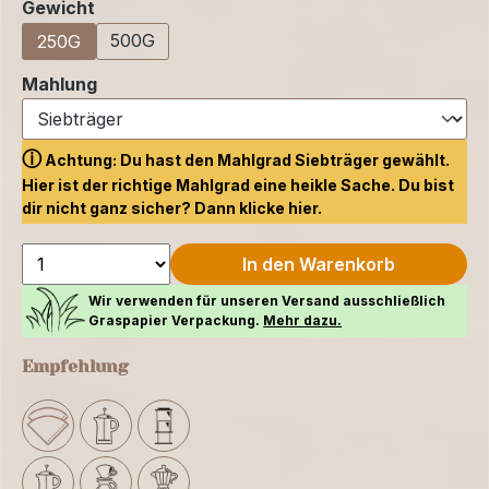
auswählen
Gewicht
500G
250G
auswählen
Mahlung
ⓘ
Achtung: Du hast den Mahlgrad Siebträger gewählt.
Hier ist der richtige Mahlgrad eine heikle Sache. Du bist
dir nicht ganz sicher? Dann klicke
hier.
In den Warenkorb
Wir verwenden für unseren Versand ausschließlich
Graspapier Verpackung.
Mehr dazu.
Empfehlung