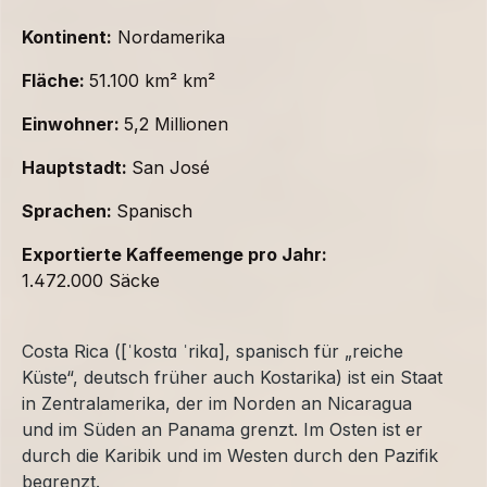
Kontinent:
Nordamerika
Fläche:
51.100 km² km²
Einwohner:
5,2 Millionen
Hauptstadt:
San José
Sprachen:
Spanisch
Exportierte Kaffeemenge pro Jahr:
1.472.000 Säcke
Costa Rica ([ˈkostɑ ˈrikɑ], spanisch für „reiche
Küste“, deutsch früher auch Kostarika) ist ein Staat
in Zentralamerika, der im Norden an Nicaragua
und im Süden an Panama grenzt. Im Osten ist er
durch die Karibik und im Westen durch den Pazifik
begrenzt.