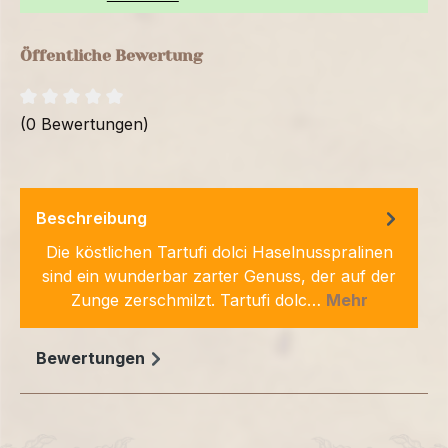
Öffentliche Bewertung
(0 Bewertungen)
Beschreibung
Die köstlichen Tartufi dolci Haselnusspralinen
sind ein wunderbar zarter Genuss, der auf der
Zunge zerschmilzt. Tartufi dolc…
Mehr
Bewertungen