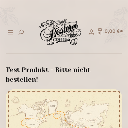
alt springen
0,00 €*
Test Produkt - Bitte nicht
bestellen!