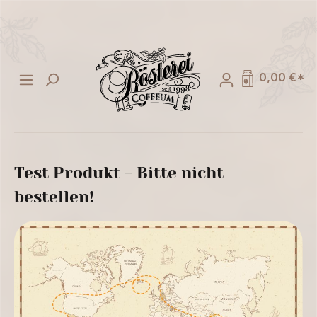
alt springen
0,00 €*
Test Produkt - Bitte nicht
bestellen!