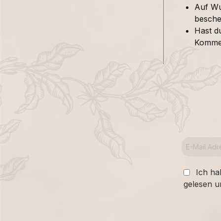
Auf Wu
besche
Hast d
Kommen
Ich ha
gelesen u