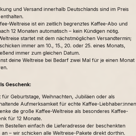
kung und Versand innerhalb Deutschlands sind im Preis
 enthalten.
fee-Weltreise ist ein zeitlich begrenztes Kaffee-Abo und
nach 12 Monaten automatisch – kein Kündigen nötig.
Weltreise startet mit dem nächstmöglichen Versandtermin;
schicken immer am 10., 15., 20. oder 25. eines Monats,
ießend immer zum gleichen Datum.
nst deine Weltreise bei Bedarf zwei Mal für je einen Monat
ren.
als Geschenk:
t für Geburtstage, Weihnachten, Jubiläen oder als
haltende Aufmerksamkeit für echte Kaffee-Liebhaber:innen
enke die große Kaffee-Weltreise als besonderes Kaffee-
nk für 12 Monate.
im Bestellen einfach die Lieferadresse der beschenkten
an – wir schicken alle Weltreise-Pakete direkt dorthin.