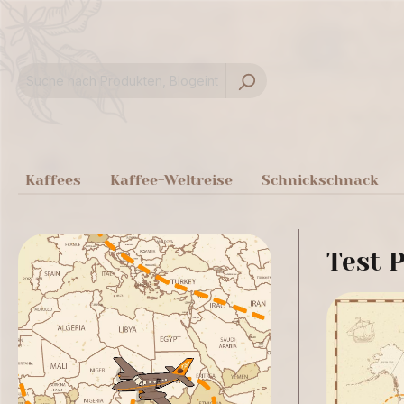
springen
Zur Hauptnavigation springen
Kaffees
Kaffee-Weltreise
Schnickschnack
Test P