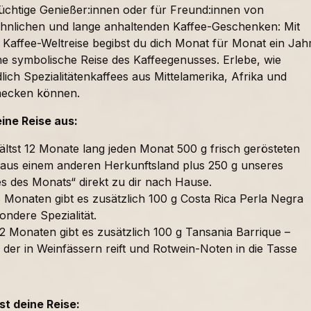
süchtige Genießer:innen oder für Freund:innen von
nlichen und lange anhaltenden Kaffee-Geschenken: Mit
 Kaffee-Weltreise begibst du dich Monat für Monat ein Jah
ne symbolische Reise des Kaffeegenusses. Erlebe, wie
lich Spezialitätenkaffees aus Mittelamerika, Afrika und
mecken können.
eine Reise aus:
ältst 12 Monate lang jeden Monat 500 g frisch gerösteten
 aus einem anderen Herkunftsland plus 250 g unseres
es des Monats“ direkt zu dir nach Hause.
 Monaten gibt es zusätzlich 100 g Costa Rica Perla Negra
ondere Spezialität.
2 Monaten gibt es zusätzlich 100 g Tansania Barrique –
 der in Weinfässern reift und Rotwein-Noten in die Tasse
t deine Reise: