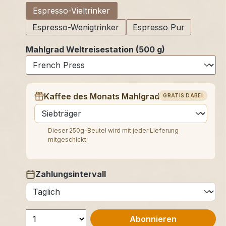
Espresso-Vieltrinker
Espresso-Wenigtrinker
Espresso Pur
Mahlgrad Weltreisestation (500 g)
Kaffee des Monats Mahlgrad (250 g)
GRATIS DABEI
auswählen
Dieser 250g-Beutel wird mit jeder Lieferung
mitgeschickt.
Zahlungsintervall
auswählen
Abonnieren