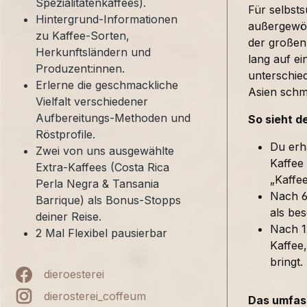
Spezialitätenkaffees).
Für selbst
Hintergrund-Informationen
außergewöh
zu Kaffee-Sorten,
der großen
Herkunftsländern und
lang auf ei
Produzent:innen.
unterschied
Erlerne die geschmackliche
Asien sch
Vielfalt verschiedener
Aufbereitungs-Methoden und
So sieht d
Röstprofile.
Du erh
Zwei von uns ausgewählte
Kaffee
Extra-Kaffees (Costa Rica
„Kaffe
Perla Negra & Tansania
Nach 6
Barrique) als Bonus-Stopps
als bes
deiner Reise.
Nach 1
2 Mal Flexibel pausierbar
Kaffee,
bringt.
dieroesterei
dierosterei_coffeum
Das umfass