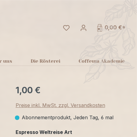
Du hast 0 Produkte auf dem
0,00 €*
r uns
Die Rösterei
Coffeum Akademie
1,00 €
Preise inkl. MwSt. zzgl. Versandkosten
Abonnementprodukt, Jeden Tag, 6 mal
auswählen
Espresso Weltreise Art