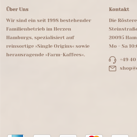
Über Uns
Kontakt
Wir sind ein seit 1998 bestehender
Die Röster
Familienbetrieb im Herzen
Steinstraß
Hamburgs, spezialisiert auf
20095 Ham
reinsortige »Single Origins« sowie
Mo - Sa 10:
herausragende »Farm-Kaffees«.
+49 40
shop@d