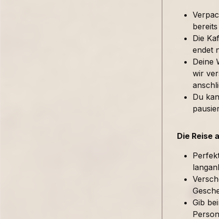
Verpac
bereits
Die Kaf
endet 
Deine 
wir ver
anschl
Du kan
pausie
Die Reise 
Perfek
langan
Versch
Gesche
Gib be
Person 