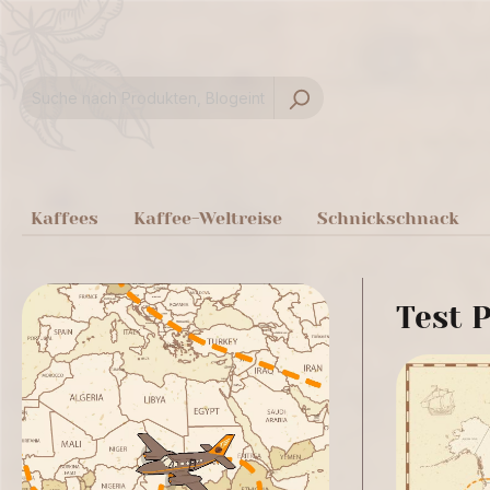
springen
Zur Hauptnavigation springen
Kaffees
Kaffee-Weltreise
Schnickschnack
Test P