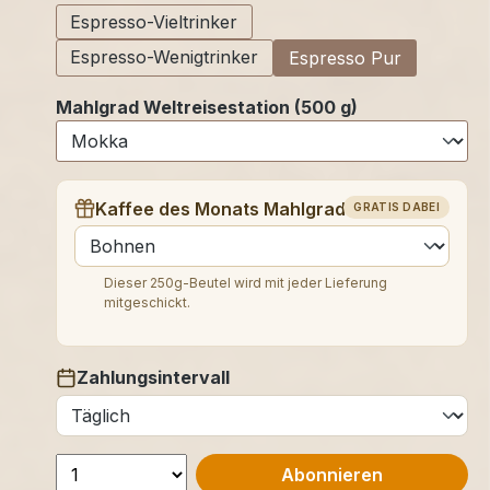
Espresso-Vieltrinker
Espresso-Wenigtrinker
Espresso Pur
Mahlgrad Weltreisestation (500 g)
Kaffee des Monats Mahlgrad (250 g)
GRATIS DABEI
auswählen
Dieser 250g-Beutel wird mit jeder Lieferung
mitgeschickt.
Zahlungsintervall
auswählen
Abonnieren