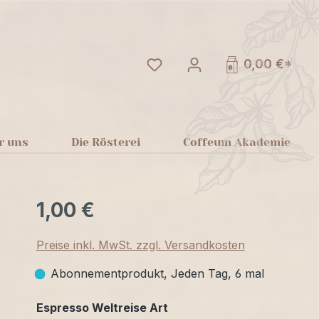
Du hast 0 Produkte auf dem
0,00 €*
r uns
Die Rösterei
Coffeum Akademie
1,00 €
Preise inkl. MwSt. zzgl. Versandkosten
Abonnementprodukt, Jeden Tag, 6 mal
auswählen
Espresso Weltreise Art