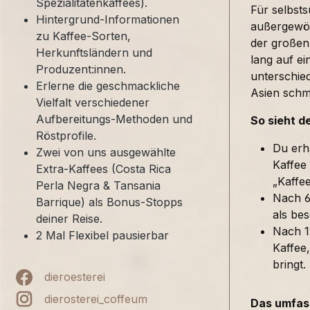
Spezialitätenkaffees).
Für selbst
Hintergrund-Informationen
außergewöh
zu Kaffee-Sorten,
der großen
Herkunftsländern und
lang auf ei
Produzent:innen.
unterschied
Erlerne die geschmackliche
Asien sch
Vielfalt verschiedener
Aufbereitungs-Methoden und
So sieht d
Röstprofile.
Du erh
Zwei von uns ausgewählte
Kaffee
Extra-Kaffees (Costa Rica
„Kaffe
Perla Negra & Tansania
Nach 6
Barrique) als Bonus-Stopps
als bes
deiner Reise.
Nach 1
2 Mal Flexibel pausierbar
Kaffee,
bringt.
dieroesterei
dierosterei_coffeum
Das umfass