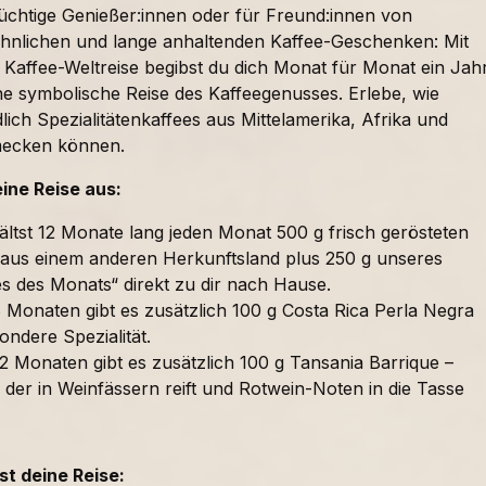
süchtige Genießer:innen oder für Freund:innen von
nlichen und lange anhaltenden Kaffee-Geschenken: Mit
 Kaffee-Weltreise begibst du dich Monat für Monat ein Jah
ne symbolische Reise des Kaffeegenusses. Erlebe, wie
lich Spezialitätenkaffees aus Mittelamerika, Afrika und
mecken können.
eine Reise aus:
ältst 12 Monate lang jeden Monat 500 g frisch gerösteten
 aus einem anderen Herkunftsland plus 250 g unseres
es des Monats“ direkt zu dir nach Hause.
 Monaten gibt es zusätzlich 100 g Costa Rica Perla Negra
ondere Spezialität.
2 Monaten gibt es zusätzlich 100 g Tansania Barrique –
 der in Weinfässern reift und Rotwein-Noten in die Tasse
t deine Reise: