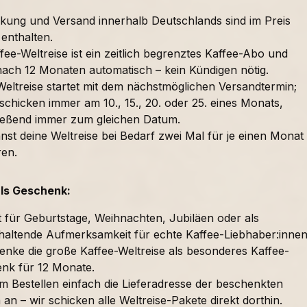
kung und Versand innerhalb Deutschlands sind im Preis
 enthalten.
fee-Weltreise ist ein zeitlich begrenztes Kaffee-Abo und
nach 12 Monaten automatisch – kein Kündigen nötig.
Weltreise startet mit dem nächstmöglichen Versandtermin;
schicken immer am 10., 15., 20. oder 25. eines Monats,
ießend immer zum gleichen Datum.
nst deine Weltreise bei Bedarf zwei Mal für je einen Monat
ren.
als Geschenk:
t für Geburtstage, Weihnachten, Jubiläen oder als
haltende Aufmerksamkeit für echte Kaffee-Liebhaber:innen
enke die große Kaffee-Weltreise als besonderes Kaffee-
nk für 12 Monate.
im Bestellen einfach die Lieferadresse der beschenkten
an – wir schicken alle Weltreise-Pakete direkt dorthin.