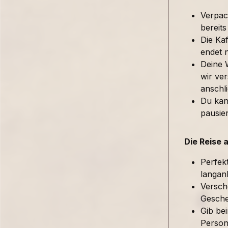
Verpac
bereits
Die Kaf
endet 
Deine 
wir ver
anschl
Du kan
pausie
Die Reise 
Perfek
langan
Versch
Gesche
Gib be
Person 