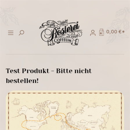
alt springen
0,00 €*
Test Produkt - Bitte nicht
bestellen!