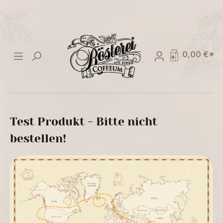
alt springen
0,00 €*
Test Produkt - Bitte nicht
bestellen!