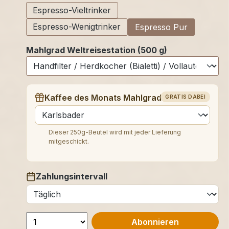
Espresso-Vieltrinker
Espresso-Wenigtrinker
Espresso Pur
Mahlgrad Weltreisestation (500 g)
Kaffee des Monats Mahlgrad (250 g)
GRATIS DABEI
auswählen
Dieser 250g-Beutel wird mit jeder Lieferung
mitgeschickt.
Zahlungsintervall
auswählen
Abonnieren