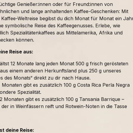
süchtige Genießer:innen oder für Freund:innen von
nlichen und lange anhaltenden Kaffee-Geschenken: Mit
 Kaffee-Weltreise begibst du dich Monat für Monat ein Jah
ne symbolische Reise des Kaffeegenusses. Erlebe, wie
lich Spezialitätenkaffees aus Mittelamerika, Afrika und
mecken können.
eine Reise aus:
ältst 12 Monate lang jeden Monat 500 g frisch gerösteten
 aus einem anderen Herkunftsland plus 250 g unseres
es des Monats“ direkt zu dir nach Hause.
 Monaten gibt es zusätzlich 100 g Costa Rica Perla Negra
ondere Spezialität.
2 Monaten gibt es zusätzlich 100 g Tansania Barrique –
 der in Weinfässern reift und Rotwein-Noten in die Tasse
t deine Reise: