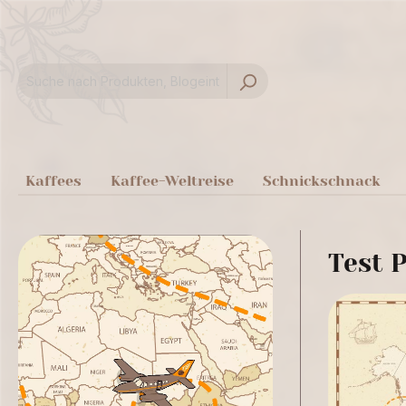
springen
Zur Hauptnavigation springen
Kaffees
Kaffee-Weltreise
Schnickschnack
Test P