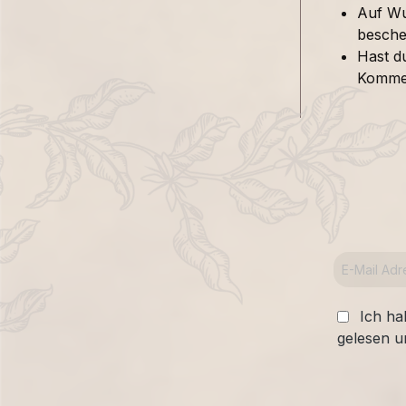
Auf Wu
besche
Hast d
Kommen
Ich ha
gelesen u