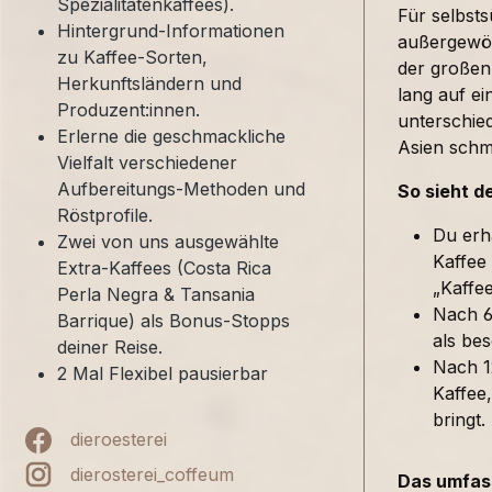
Spezialitätenkaffees).
Für selbst
Hintergrund-Informationen
außergewöh
zu Kaffee-Sorten,
der großen
Herkunftsländern und
lang auf ei
Produzent:innen.
unterschied
Erlerne die geschmackliche
Asien sch
Vielfalt verschiedener
Aufbereitungs-Methoden und
So sieht d
Röstprofile.
Du erh
Zwei von uns ausgewählte
Kaffee
Extra-Kaffees (Costa Rica
„Kaffe
Perla Negra & Tansania
Nach 6
Barrique) als Bonus-Stopps
als bes
deiner Reise.
Nach 1
2 Mal Flexibel pausierbar
Kaffee,
bringt.
dieroesterei
dierosterei_coffeum
Das umfass