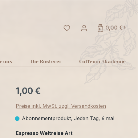
Du hast 0 Produkte auf dem
0,00 €*
r uns
Die Rösterei
Coffeum Akademie
1,00 €
Preise inkl. MwSt. zzgl. Versandkosten
Abonnementprodukt, Jeden Tag, 6 mal
auswählen
Espresso Weltreise Art