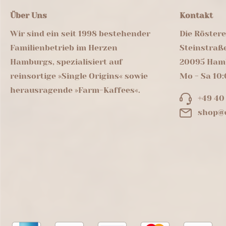
Über Uns
Kontakt
Wir sind ein seit 1998 bestehender
Die Röster
Familienbetrieb im Herzen
Steinstraß
Hamburgs, spezialisiert auf
20095 Ham
reinsortige »Single Origins« sowie
Mo - Sa 10:
herausragende »Farm-Kaffees«.
+49 40
shop@d