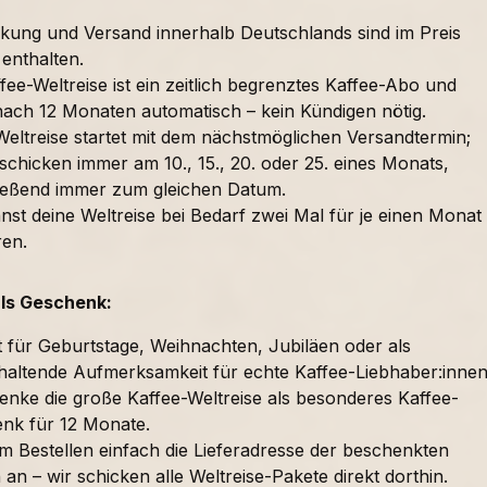
kung und Versand innerhalb Deutschlands sind im Preis
 enthalten.
fee-Weltreise ist ein zeitlich begrenztes Kaffee-Abo und
nach 12 Monaten automatisch – kein Kündigen nötig.
Weltreise startet mit dem nächstmöglichen Versandtermin;
schicken immer am 10., 15., 20. oder 25. eines Monats,
ießend immer zum gleichen Datum.
nst deine Weltreise bei Bedarf zwei Mal für je einen Monat
ren.
als Geschenk:
t für Geburtstage, Weihnachten, Jubiläen oder als
haltende Aufmerksamkeit für echte Kaffee-Liebhaber:innen
enke die große Kaffee-Weltreise als besonderes Kaffee-
nk für 12 Monate.
im Bestellen einfach die Lieferadresse der beschenkten
an – wir schicken alle Weltreise-Pakete direkt dorthin.