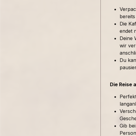
Verpac
bereits
Die Kaf
endet 
Deine 
wir ver
anschl
Du kan
pausie
Die Reise 
Perfek
langan
Versch
Gesche
Gib be
Person 