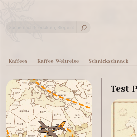
springen
Zur Hauptnavigation springen
Kaffees
Kaffee-Weltreise
Schnickschnack
Test P