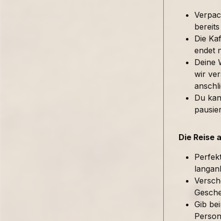
Verpac
bereits
Die Kaf
endet 
Deine 
wir ver
anschl
Du kan
pausie
Die Reise 
Perfek
langan
Versch
Gesche
Gib be
Person 