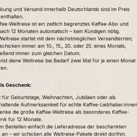
kung und Versand innerhalb Deutschlands sind im Preis
 enthalten.
fee-Weltreise ist ein zeitlich begrenztes Kaffee-Abo und
nach 12 Monaten automatisch – kein Kündigen nötig.
Weltreise startet mit dem nächstmöglichen Versandtermin;
schicken immer am 10., 15., 20. oder 25. eines Monats,
ießend immer zum gleichen Datum.
nst deine Weltreise bei Bedarf zwei Mal für je einen Monat
ren.
als Geschenk:
t für Geburtstage, Weihnachten, Jubiläen oder als
haltende Aufmerksamkeit für echte Kaffee-Liebhaber:innen
enke die große Kaffee-Weltreise als besonderes Kaffee-
nk für 12 Monate.
im Bestellen einfach die Lieferadresse der beschenkten
an – wir schicken alle Weltreise-Pakete direkt dorthin.