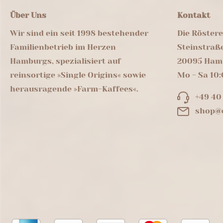
Über Uns
Kontakt
Wir sind ein seit 1998 bestehender
Die Röster
Familienbetrieb im Herzen
Steinstraß
Hamburgs, spezialisiert auf
20095 Ham
reinsortige »Single Origins« sowie
Mo - Sa 10:
herausragende »Farm-Kaffees«.
+49 40
shop@d