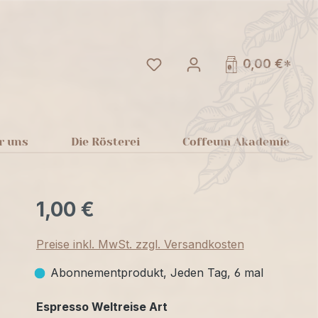
Du hast 0 Produkte auf dem
0,00 €*
r uns
Die Rösterei
Coffeum Akademie
1,00 €
Preise inkl. MwSt. zzgl. Versandkosten
Abonnementprodukt, Jeden Tag, 6 mal
auswählen
Espresso Weltreise Art