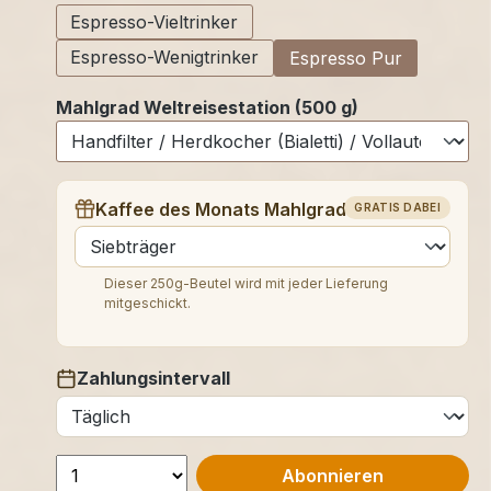
Espresso-Vieltrinker
Espresso-Wenigtrinker
Espresso Pur
Mahlgrad Weltreisestation (500 g)
Kaffee des Monats Mahlgrad (250 g)
GRATIS DABEI
auswählen
Dieser 250g-Beutel wird mit jeder Lieferung
mitgeschickt.
Zahlungsintervall
auswählen
Abonnieren