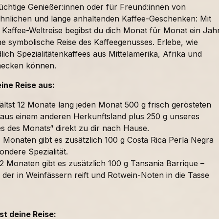
süchtige Genießer:innen oder für Freund:innen von
nlichen und lange anhaltenden Kaffee-Geschenken: Mit
 Kaffee-Weltreise begibst du dich Monat für Monat ein Jah
ne symbolische Reise des Kaffeegenusses. Erlebe, wie
lich Spezialitätenkaffees aus Mittelamerika, Afrika und
mecken können.
eine Reise aus:
ältst 12 Monate lang jeden Monat 500 g frisch gerösteten
 aus einem anderen Herkunftsland plus 250 g unseres
es des Monats“ direkt zu dir nach Hause.
 Monaten gibt es zusätzlich 100 g Costa Rica Perla Negra
ondere Spezialität.
2 Monaten gibt es zusätzlich 100 g Tansania Barrique –
 der in Weinfässern reift und Rotwein-Noten in die Tasse
t deine Reise: