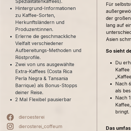
Spezialitätenkaffees).
Für selbst
Hintergrund-Informationen
außergewöh
zu Kaffee-Sorten,
der großen
Herkunftsländern und
lang auf ei
Produzent:innen.
unterschied
Erlerne die geschmackliche
Asien sch
Vielfalt verschiedener
Aufbereitungs-Methoden und
So sieht d
Röstprofile.
Du erh
Zwei von uns ausgewählte
Kaffee
Extra-Kaffees (Costa Rica
„Kaffe
Perla Negra & Tansania
Nach 6
Barrique) als Bonus-Stopps
als bes
deiner Reise.
Nach 1
2 Mal Flexibel pausierbar
Kaffee,
bringt.
dieroesterei
dierosterei_coffeum
Das umfass