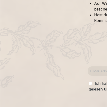
Auf Wu
besche
Hast d
Kommen
Ich ha
gelesen u