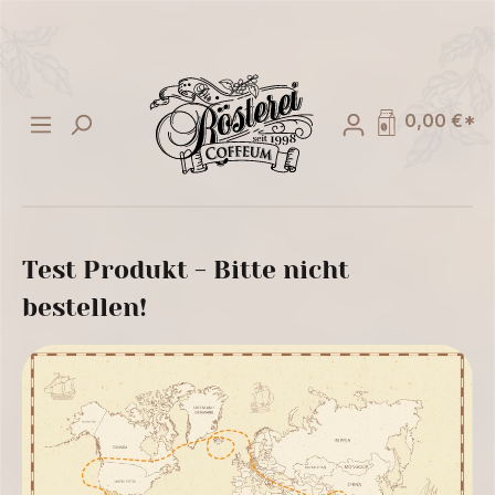
alt springen
0,00 €*
Test Produkt - Bitte nicht
bestellen!