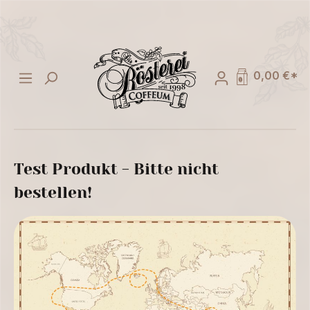
alt springen
0,00 €*
Test Produkt - Bitte nicht
bestellen!