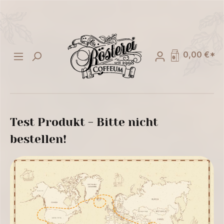
alt springen
0,00 €*
Test Produkt - Bitte nicht
bestellen!