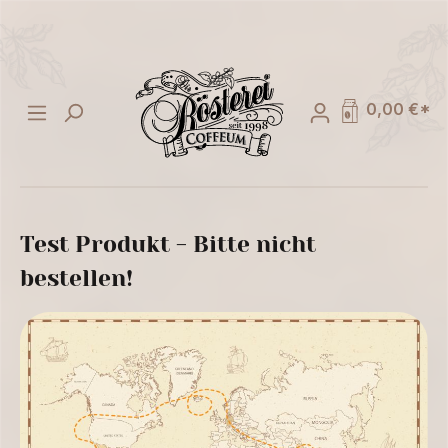
alt springen
0,00 €*
Test Produkt - Bitte nicht
bestellen!