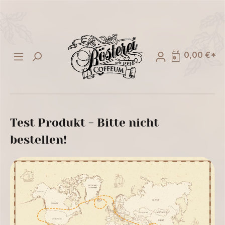
alt springen
0,00 €*
Test Produkt - Bitte nicht
bestellen!