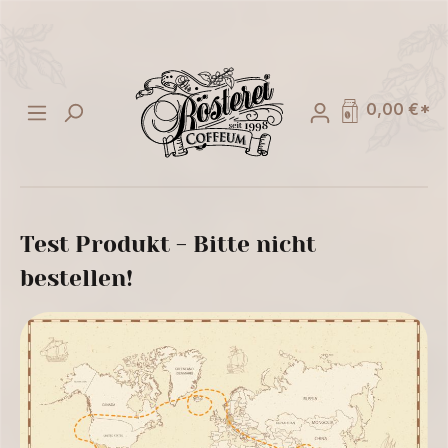
alt springen
0,00 €*
Test Produkt - Bitte nicht
bestellen!