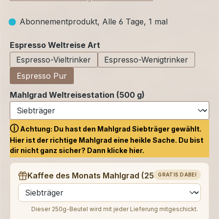
Abonnementprodukt, Alle 6 Tage, 1 mal
auswählen
Espresso Weltreise Art
Espresso-Vieltrinker
Espresso-Wenigtrinker
Espresso Pur
Mahlgrad Weltreisestation (500 g)
ⓘ
Achtung: Du hast den Mahlgrad Siebträger gewählt.
Hier ist der richtige Mahlgrad eine heikle Sache. Du bist
dir nicht ganz sicher? Dann klicke
hier.
Kaffee des Monats Mahlgrad (250 g)
GRATIS DABEI
auswählen
Dieser 250g-Beutel wird mit jeder Lieferung mitgeschickt.