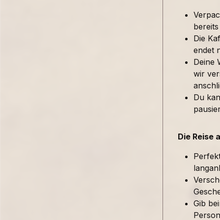
Verpac
bereits
Die Kaf
endet 
Deine 
wir ver
anschl
Du kan
pausie
Die Reise 
Perfek
langan
Versch
Gesche
Gib be
Person 