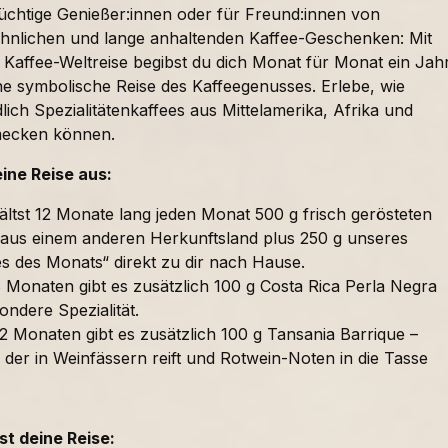
süchtige Genießer:innen oder für Freund:innen von
nlichen und lange anhaltenden Kaffee-Geschenken: Mit
 Kaffee-Weltreise begibst du dich Monat für Monat ein Jah
ne symbolische Reise des Kaffeegenusses. Erlebe, wie
lich Spezialitätenkaffees aus Mittelamerika, Afrika und
mecken können.
eine Reise aus:
ältst 12 Monate lang jeden Monat 500 g frisch gerösteten
 aus einem anderen Herkunftsland plus 250 g unseres
es des Monats“ direkt zu dir nach Hause.
 Monaten gibt es zusätzlich 100 g Costa Rica Perla Negra
ondere Spezialität.
2 Monaten gibt es zusätzlich 100 g Tansania Barrique –
 der in Weinfässern reift und Rotwein-Noten in die Tasse
t deine Reise: