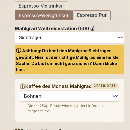
Espresso-Vieltrinker
Espresso Pur
Espresso-Wenigtrinker
Mahlgrad Weltreisestation (500 g)
ⓘ
Achtung: Du hast den Mahlgrad Siebträger
gewählt. Hier ist der richtige Mahlgrad eine heikle
Sache. Du bist dir nicht ganz sicher? Dann klicke
hier.
Kaffee des Monats Mahlgrad (250 g)
GRATIS DABEI
auswählen
Dieser 250g-Beutel wird mit jeder Lieferung
mitgeschickt.