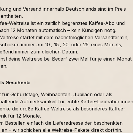
kung und Versand innerhalb Deutschlands sind im Preis
 enthalten.
fee-Weltreise ist ein zeitlich begrenztes Kaffee-Abo und
nach 12 Monaten automatisch – kein Kündigen nötig.
Weltreise startet mit dem nächstmöglichen Versandtermin;
schicken immer am 10., 15., 20. oder 25. eines Monats,
ießend immer zum gleichen Datum.
nst deine Weltreise bei Bedarf zwei Mal für je einen Monat
ren.
als Geschenk:
t für Geburtstage, Weihnachten, Jubiläen oder als
haltende Aufmerksamkeit für echte Kaffee-Liebhaber:innen
enke die große Kaffee-Weltreise als besonderes Kaffee-
nk für 12 Monate.
im Bestellen einfach die Lieferadresse der beschenkten
an – wir schicken alle Weltreise-Pakete direkt dorthin.