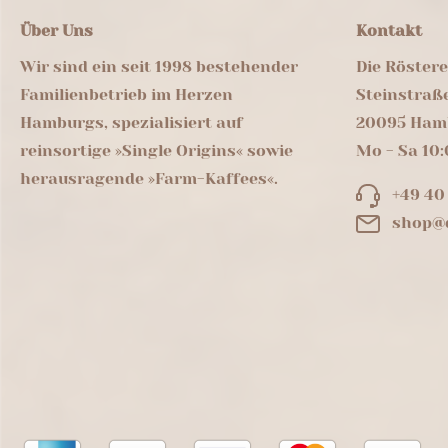
Über Uns
Kontakt
Wir sind ein seit 1998 bestehender
Die Röster
Familienbetrieb im Herzen
Steinstraß
Hamburgs, spezialisiert auf
20095 Ham
reinsortige »Single Origins« sowie
Mo - Sa 10:
herausragende »Farm-Kaffees«.
+49 40
shop@d