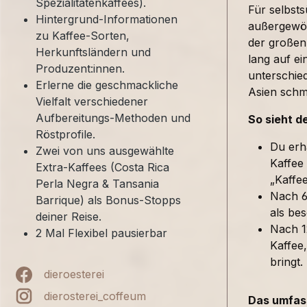
Spezialitätenkaffees).
Für selbst
Hintergrund-Informationen
außergewöh
zu Kaffee-Sorten,
der großen
Herkunftsländern und
lang auf ei
Produzent:innen.
unterschied
Erlerne die geschmackliche
Asien sch
Vielfalt verschiedener
Aufbereitungs-Methoden und
So sieht d
Röstprofile.
Du erh
Zwei von uns ausgewählte
Kaffee
Extra-Kaffees (Costa Rica
„Kaffe
Perla Negra & Tansania
Nach 6
Barrique) als Bonus-Stopps
als bes
deiner Reise.
Nach 1
2 Mal Flexibel pausierbar
Kaffee,
bringt.
dieroesterei
dierosterei_coffeum
Das umfass