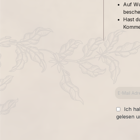
Auf Wu
besche
Hast d
Kommen
Ich ha
gelesen u