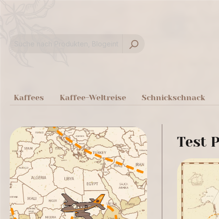
springen
Zur Hauptnavigation springen
Kaffees
Kaffee-Weltreise
Schnickschnack
Test P