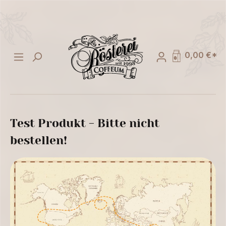
alt springen
0,00 €*
Test Produkt - Bitte nicht
bestellen!