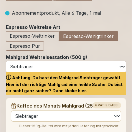
Abonnementprodukt, Alle 6 Tage, 1 mal
auswählen
Espresso Weltreise Art
Espresso-Vieltrinker
Espresso-Wenigtrinker
Espresso Pur
Mahlgrad Weltreisestation (500 g)
ⓘ
Achtung: Du hast den Mahlgrad Siebträger gewählt.
Hier ist der richtige Mahlgrad eine heikle Sache. Du bist
dir nicht ganz sicher? Dann klicke
hier.
Kaffee des Monats Mahlgrad (250 g)
GRATIS DABEI
auswählen
Dieser 250g-Beutel wird mit jeder Lieferung mitgeschickt.