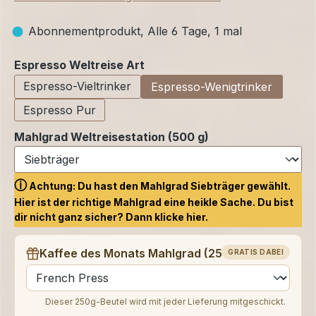
Abonnementprodukt, Alle 6 Tage, 1 mal
auswählen
Espresso Weltreise Art
Espresso-Vieltrinker
Espresso-Wenigtrinker
Espresso Pur
Mahlgrad Weltreisestation (500 g)
ⓘ
Achtung: Du hast den Mahlgrad Siebträger gewählt.
Hier ist der richtige Mahlgrad eine heikle Sache. Du bist
dir nicht ganz sicher? Dann klicke
hier.
Kaffee des Monats Mahlgrad (250 g)
GRATIS DABEI
auswählen
Dieser 250g-Beutel wird mit jeder Lieferung mitgeschickt.