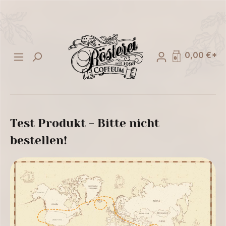
alt springen
0,00 €*
Test Produkt - Bitte nicht
bestellen!