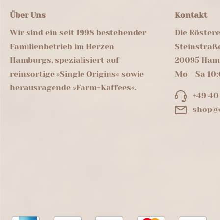
Über Uns
Kontakt
Wir sind ein seit 1998 bestehender
Die Röster
Familienbetrieb im Herzen
Steinstraß
Hamburgs, spezialisiert auf
20095 Ham
reinsortige »Single Origins« sowie
Mo - Sa 10:
herausragende »Farm-Kaffees«.
+49 40
shop@d