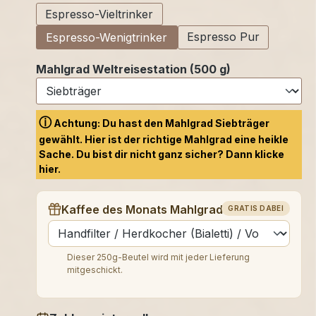
Espresso-Vieltrinker
Espresso Pur
Espresso-Wenigtrinker
Mahlgrad Weltreisestation (500 g)
ⓘ
Achtung: Du hast den Mahlgrad Siebträger
gewählt. Hier ist der richtige Mahlgrad eine heikle
Sache. Du bist dir nicht ganz sicher? Dann klicke
hier.
Kaffee des Monats Mahlgrad (250 g)
GRATIS DABEI
auswählen
Dieser 250g-Beutel wird mit jeder Lieferung
mitgeschickt.