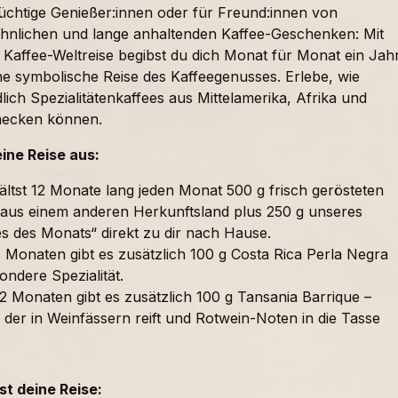
süchtige Genießer:innen oder für Freund:innen von
nlichen und lange anhaltenden Kaffee-Geschenken: Mit
 Kaffee-Weltreise begibst du dich Monat für Monat ein Jah
ne symbolische Reise des Kaffeegenusses. Erlebe, wie
lich Spezialitätenkaffees aus Mittelamerika, Afrika und
mecken können.
eine Reise aus:
ältst 12 Monate lang jeden Monat 500 g frisch gerösteten
 aus einem anderen Herkunftsland plus 250 g unseres
es des Monats“ direkt zu dir nach Hause.
 Monaten gibt es zusätzlich 100 g Costa Rica Perla Negra
ondere Spezialität.
2 Monaten gibt es zusätzlich 100 g Tansania Barrique –
 der in Weinfässern reift und Rotwein-Noten in die Tasse
t deine Reise: