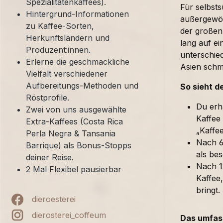
Spezialitätenkaffees).
Für selbst
Hintergrund-Informationen
außergewöh
zu Kaffee-Sorten,
der großen
Herkunftsländern und
lang auf ei
Produzent:innen.
unterschied
Erlerne die geschmackliche
Asien sch
Vielfalt verschiedener
Aufbereitungs-Methoden und
So sieht d
Röstprofile.
Du erh
Zwei von uns ausgewählte
Kaffee
Extra-Kaffees (Costa Rica
„Kaffe
Perla Negra & Tansania
Nach 6
Barrique) als Bonus-Stopps
als bes
deiner Reise.
Nach 1
2 Mal Flexibel pausierbar
Kaffee,
bringt.
dieroesterei
dierosterei_coffeum
Das umfass