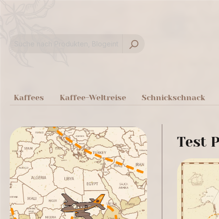
springen
Zur Hauptnavigation springen
Kaffees
Kaffee-Weltreise
Schnickschnack
Test P