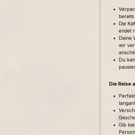
Verpac
bereits
Die Kaf
endet 
Deine 
wir ver
anschl
Du kan
pausie
Die Reise 
Perfek
langan
Versch
Gesche
Gib be
Person 