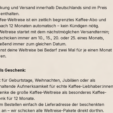
kung und Versand innerhalb Deutschlands sind im Preis
 enthalten.
fee-Weltreise ist ein zeitlich begrenztes Kaffee-Abo und
nach 12 Monaten automatisch – kein Kündigen nötig.
Weltreise startet mit dem nächstmöglichen Versandtermin;
schicken immer am 10., 15., 20. oder 25. eines Monats,
ießend immer zum gleichen Datum.
nst deine Weltreise bei Bedarf zwei Mal für je einen Monat
ren.
als Geschenk:
t für Geburtstage, Weihnachten, Jubiläen oder als
haltende Aufmerksamkeit für echte Kaffee-Liebhaber:innen
enke die große Kaffee-Weltreise als besonderes Kaffee-
nk für 12 Monate.
im Bestellen einfach die Lieferadresse der beschenkten
an – wir schicken alle Weltreise-Pakete direkt dorthin.