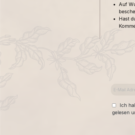
Auf Wu
besche
Hast d
Kommen
Ich ha
gelesen u