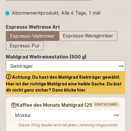
Abonnementprodukt, Alle 6 Tage, 1 mal
auswählen
Espresso Weltreise Art
Espresso-Wenigtrinker
Espresso-Vieltrinker
Espresso Pur
Mahlgrad Weltreisestation (500 g)
ⓘ
Achtung: Du hast den Mahlgrad Siebträger gewählt.
Hier ist der richtige Mahlgrad eine heikle Sache. Du bist
dir nicht ganz sicher? Dann klicke
hier.
Kaffee des Monats Mahlgrad (250 g)
GRATIS DABEI
auswählen
Dieser 250g-Beutel wird mit jeder Lieferung mitgeschickt.