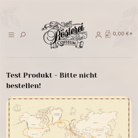
alt springen
0,00 €*
Test Produkt - Bitte nicht
bestellen!