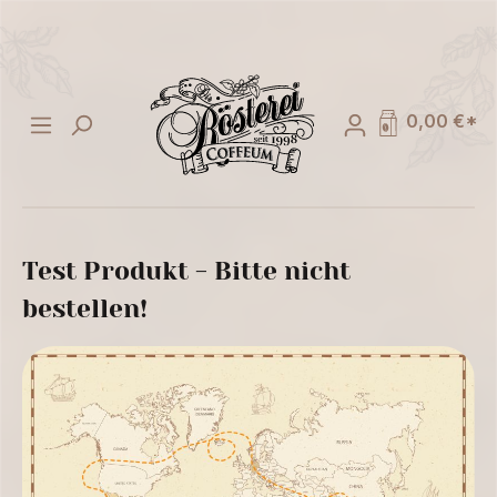
alt springen
0,00 €*
Test Produkt - Bitte nicht
bestellen!