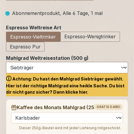
Abonnementprodukt, Alle 6 Tage, 1 mal
auswählen
Espresso Weltreise Art
Espresso-Wenigtrinker
Espresso-Vieltrinker
Espresso Pur
Mahlgrad Weltreisestation (500 g)
ⓘ
Achtung: Du hast den Mahlgrad Siebträger gewählt.
Hier ist der richtige Mahlgrad eine heikle Sache. Du bist
dir nicht ganz sicher? Dann klicke
hier.
Kaffee des Monats Mahlgrad (250 g)
GRATIS DABEI
auswählen
Dieser 250g-Beutel wird mit jeder Lieferung mitgeschickt.