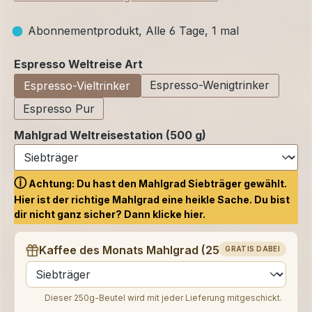
Abonnementprodukt, Alle 6 Tage, 1 mal
auswählen
Espresso Weltreise Art
Espresso-Wenigtrinker
Espresso-Vieltrinker
Espresso Pur
Mahlgrad Weltreisestation (500 g)
ⓘ
Achtung: Du hast den Mahlgrad Siebträger gewählt.
Hier ist der richtige Mahlgrad eine heikle Sache. Du bist
dir nicht ganz sicher? Dann klicke
hier.
Kaffee des Monats Mahlgrad (250 g)
GRATIS DABEI
auswählen
Dieser 250g-Beutel wird mit jeder Lieferung mitgeschickt.