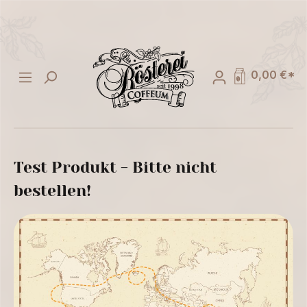
alt springen
0,00 €*
Test Produkt - Bitte nicht
bestellen!