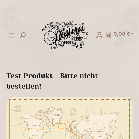
alt springen
0,00 €*
Test Produkt - Bitte nicht
bestellen!