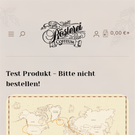
alt springen
0,00 €*
Test Produkt - Bitte nicht
bestellen!