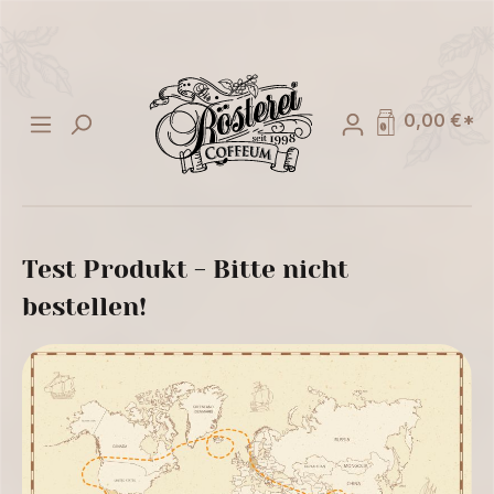
alt springen
0,00 €*
Test Produkt - Bitte nicht
bestellen!